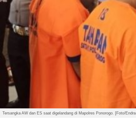
Tersangka AW dan ES saat digelandang di Mapolres Ponorogo. [Foto/Endra