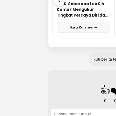
❮
KUIS: Seberapa Leo Sih
Kamu? Mengukur
Tingkat Percaya Diri dan
Karisma
Ikuti Kuisnya ➔
Ikuti berita 
👍
❤
0