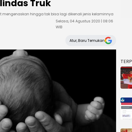
lindas Truk
t mengenaskan hingga tak bisa lagi dikenali jenis kelaminnya
Selasa, 04 Agustus 2020 | 08:06
WIB
Atur, Baru Temukan
TER