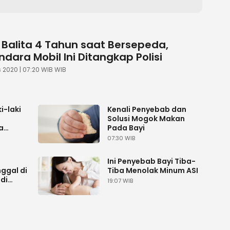
 Balita 4 Tahun saat Bersepeda,
dara Mobil Ini Ditangkap Polisi
 2020 | 07:20 WIB WIB
i-laki
Kenali Penyebab dan
Solusi Mogok Makan
a
Pada Bayi
a
07:30 WIB
Ini Penyebab Bayi Tiba-
ggal di
Tiba Menolak Minum ASI
di
19:07 WIB