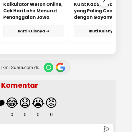
❯
Kalkulator Weton Online,
KUIS: Kacamata Apa
Cek Hari Lahir Menurut
yang Paling Cocok
Penanggalan Jawa
dengan Gayamu?
Ikuti Kuisnya ➔
Ikuti Kuisnya ➔
terkini Suara.com di:
Komentar
️
😂
😧
😭
😡
0
0
0
0
0