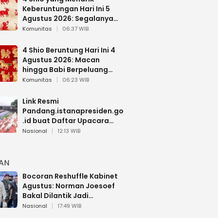
Keberuntungan Hari Ini 5
Agustus 2026: Segalanya
Berjalan Lancar
Komunitas
06:37 WIB
4 Shio Beruntung Hari Ini 4
Agustus 2026: Macan
hingga Babi Berpeluang
Dapat Kabar Baik
Komunitas
06:23 WIB
Link Resmi
Pandang.istanapresiden.go
.id buat Daftar Upacara
Bendera HUT RI di Istana
Nasional
12:13 WIB
Negara
HAN
Bocoran Reshuffle Kabinet
Agustus: Norman Joesoef
Bakal Dilantik Jadi
Wamenhan RI
Nasional
17:49 WIB