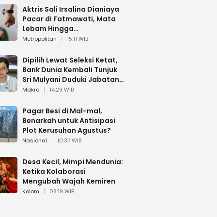
Aktris Sali Irsalina Dianiaya
Pacar di Fatmawati, Mata
Lebam Hingga
Diselamatkan Polantas
Metropolitan
15:11 WIB
Dipilih Lewat Seleksi Ketat,
Bank Dunia Kembali Tunjuk
Sri Mulyani Duduki Jabatan
Strategis
Makro
14:29 WIB
Pagar Besi di Mal-mal,
Benarkah untuk Antisipasi
Plot Kerusuhan Agustus?
Nasional
10:37 WIB
Desa Kecil, Mimpi Mendunia:
Ketika Kolaborasi
Mengubah Wajah Kemiren
Kolom
08:19 WIB