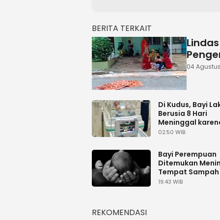
BERITA TERKAIT
Lindas
Pengen
04 Agustus
Di Kudus, Bayi Lak
Berusia 8 Hari
Meninggal karen
Terpapar Coron
02:50 WIB
Bayi Perempuan
Ditemukan Menin
Tempat Sampah 
Sleman
19:43 WIB
REKOMENDASI