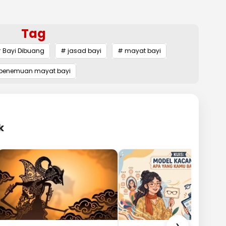
Tag
 Bayi Dibuang
# jasad bayi
# mayat bayi
penemuan mayat bayi
k