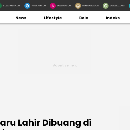
BOLATIMES.COM
HITEKNO.COM
DEWIKU.COM
MOBIMOTO.COM
GUIDEKU.COM
News
Lifestyle
Bola
Indeks
aru Lahir Dibuang di