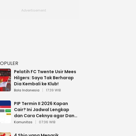
POPULER
Pelatih FC Twente Usir Mees
Hilgers: Saya Tak Berharap
Dia Kembali ke Klub!
Bola Indonesia
17:39 WIB
PIP Termin II 2026 Kapan
Cair? Ini Jadwal Lengkap
dan Cara Ceknya agar Dana
Tidak Hangus!
Komunitas
07:36 WIB
4 Shio yang Menarik