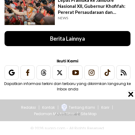
Nasional XII, Gubernur Khofifah:
Pererat Persaudaraan dan
Semangat Nasional
NEWS
Berita Lainnya
Ikuti Kami
Dapatkan informasi terkini dan terbaru yang dikirimkan langsung ke
Inbox anda
Redaksi
Kontak
Tentang Kami
Karir
Pedoman Media Siber
Site Map
© 2026 suara.com - All Rights Reserved.