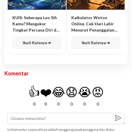
KUIS: Seberapa Leo Sih
Kalkulator Weton
Kamu? Mengukur
Online, Cek Hari Lahir
Tingkat Percaya Diri dan
Menurut Penanggalan
Karisma
Jawa
Ikuti Kuisnya ➔
Ikuti Kuisnya ➔
Komentar
👍
❤️
😂
😧
😭
😡
0
0
0
0
0
0
Isi komentar sepenuhnya adalah tanggung jawab pengguna dan diatur