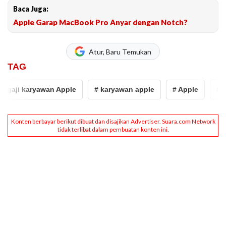
Baca Juga:
Apple Garap MacBook Pro Anyar dengan Notch?
Atur, Baru Temukan
TAG
gaji karyawan Apple
# karyawan apple
# Apple
# kas