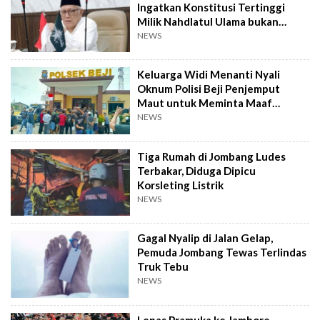
Ingatkan Konstitusi Tertinggi
Milik Nahdlatul Ulama bukan
AD/ART
NEWS
Keluarga Widi Menanti Nyali
Oknum Polisi Beji Penjemput
Maut untuk Meminta Maaf
Langsung
NEWS
Tiga Rumah di Jombang Ludes
Terbakar, Diduga Dipicu
Korsleting Listrik
NEWS
Gagal Nyalip di Jalan Gelap,
Pemuda Jombang Tewas Terlindas
Truk Tebu
NEWS
Lepas Pramuka ke Jambore