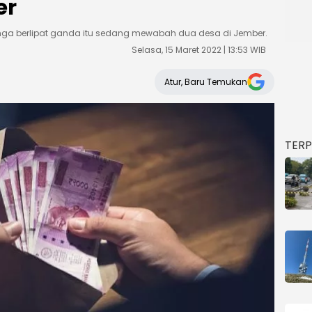
er
ga berlipat ganda itu sedang mewabah dua desa di Jember.
Selasa, 15 Maret 2022 | 13:53 WIB
Atur, Baru Temukan
TER