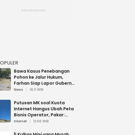
POPULER
Bawa Kasus Penebangan
Pohon ke Jalur Hukum,
Farhan Siap Lapor Gubernur
Jabar dan KLH
News
16:11 WIB
Putusan MK soal Kuota
Internet Hangus Ubah Peta
Bisnis Operator, Pakar:
Paket Data Bakal Berubah
Internet
12:56 WIB
5 Kulkas Mini yang Murah