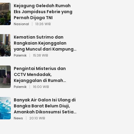
Kejagung Geledah Rumah
Eks Jampidsus Febrie yang
Pernah Dijaga TNI
Nasional
13:26 WIB
Kematian Sutrimo dan
Rangkaian Kejanggalan
yang Muncul dari Kampung
Halaman
Polemik
15:38 WIB
Pengintai Misterius dan
CCTV Mendadak,
Kejanggalan di Rumah
Sutrimo
Polemik
16:00 WIB
Banyak Air Galon Isi Ulang di
Bangka Barat Belum Diuji,
Amankah Dikonsumsi Setiap
Hari?
News
20:10 WIB