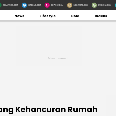
BOLATIMES.COM
HITEKNO.COM
DEWIKU.COM
MOBIMOTO.COM
GUIDEKU.COM
News
Lifestyle
Bola
Indeks
 Biang Kehancuran Rumah