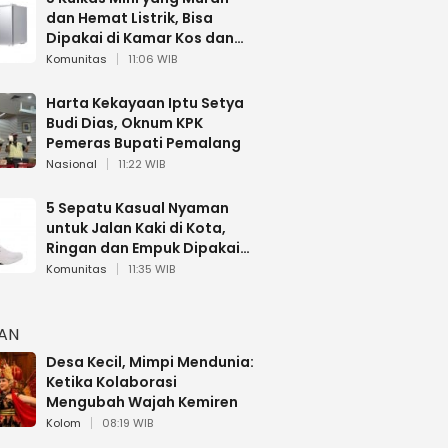
dan Hemat Listrik, Bisa
Dipakai di Kamar Kos dan
Mobil
Komunitas
11:06 WIB
Harta Kekayaan Iptu Setya
Budi Dias, Oknum KPK
Pemeras Bupati Pemalang
Nasional
11:22 WIB
5 Sepatu Kasual Nyaman
untuk Jalan Kaki di Kota,
Ringan dan Empuk Dipakai
Seharian
Komunitas
11:35 WIB
HAN
Desa Kecil, Mimpi Mendunia:
Ketika Kolaborasi
Mengubah Wajah Kemiren
Kolom
08:19 WIB