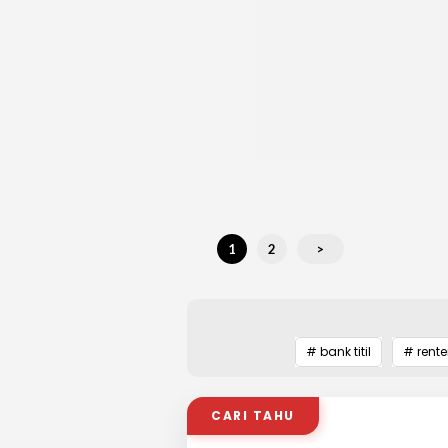
1
2
>
# bank titil
# rente
CARI TAHU