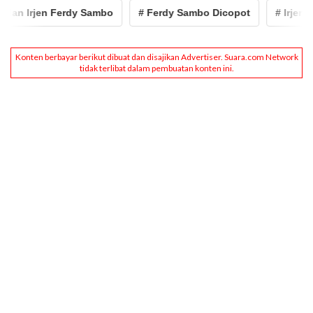
rjen Ferdy Sambo
# Ferdy Sambo Dicopot
# Irjen ferdy s