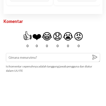
Komentar
👍
❤️
😂
😧
😭
😡
0
0
0
0
0
0
Isi komentar sepenuhnya adalah tanggung jawab pengguna dan diatur
dalam UU ITE