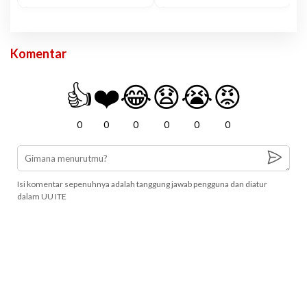
Komentar
👍
❤️
😂
😧
😭
😡
0
0
0
0
0
0
Isi komentar sepenuhnya adalah tanggung jawab pengguna dan diatur
dalam UU ITE