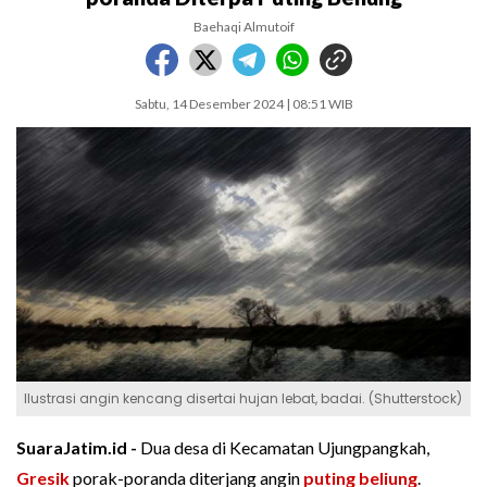
Baehaqi Almutoif
Sabtu, 14 Desember 2024 | 08:51 WIB
Ilustrasi angin kencang disertai hujan lebat, badai. (Shutterstock)
SuaraJatim.id -
Dua desa di Kecamatan Ujungpangkah,
Gresik
porak-poranda diterjang angin
puting beliung
.