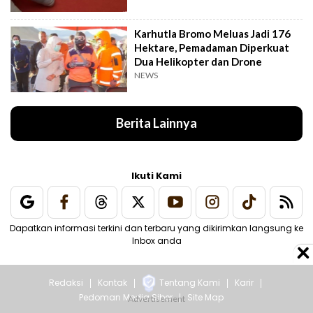
Karhutla Bromo Meluas Jadi 176
Hektare, Pemadaman Diperkuat
Dua Helikopter dan Drone
NEWS
Berita Lainnya
Ikuti Kami
Dapatkan informasi terkini dan terbaru yang dikirimkan langsung ke
Inbox anda
Redaksi
Kontak
Tentang Kami
Karir
Pedoman Media Siber
Site Map