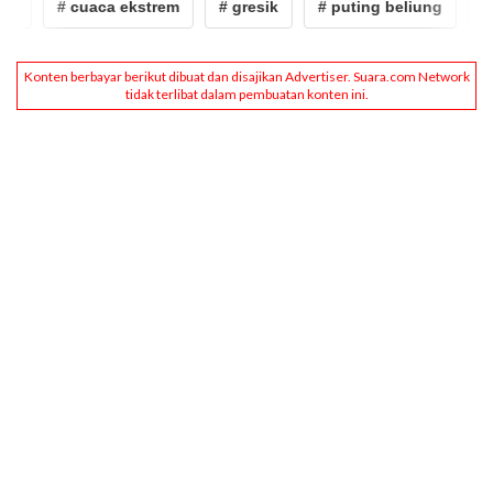
g
# cuaca ekstrem
# gresik
# puting beliung
# a