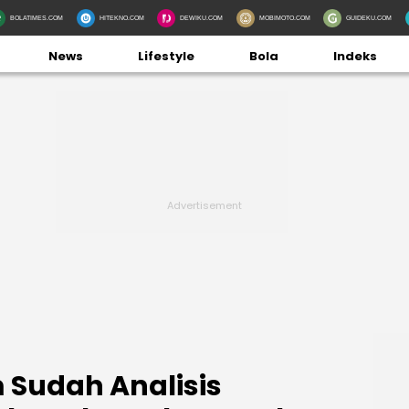
BOLATIMES.COM
HITEKNO.COM
DEWIKU.COM
MOBIMOTO.COM
GUIDEKU.COM
News
Lifestyle
Bola
Indeks
m Sudah Analisis