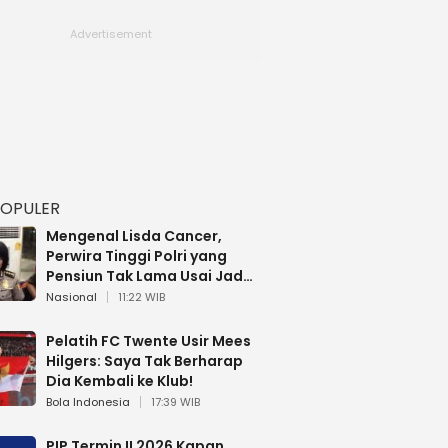
POPULER
Mengenal Lisda Cancer,
Perwira Tinggi Polri yang
Pensiun Tak Lama Usai Jadi
Brigjen
Nasional
11:22 WIB
Pelatih FC Twente Usir Mees
Hilgers: Saya Tak Berharap
Dia Kembali ke Klub!
Bola Indonesia
17:39 WIB
PIP Termin II 2026 Kapan