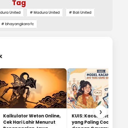
Tag
adura United
# Madura United
# Bali United
# bhayangkara fc
k
❯
Kalkulator Weton Online,
KUIS: Kacamata Apa
Cek Hari Lahir Menurut
yang Paling Cocok