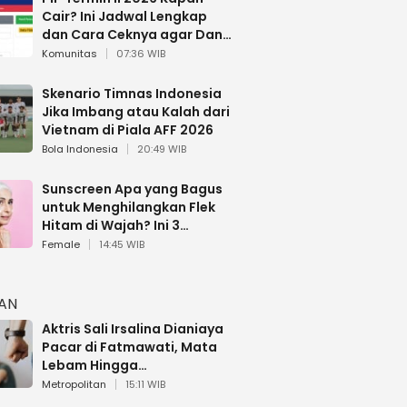
Cair? Ini Jadwal Lengkap
dan Cara Ceknya agar Dana
Tidak Hangus!
Komunitas
07:36 WIB
Skenario Timnas Indonesia
Jika Imbang atau Kalah dari
Vietnam di Piala AFF 2026
Bola Indonesia
20:49 WIB
Sunscreen Apa yang Bagus
untuk Menghilangkan Flek
Hitam di Wajah? Ini 3
Rekomendasi sesuai Review
Female
14:45 WIB
HAN
Aktris Sali Irsalina Dianiaya
Pacar di Fatmawati, Mata
Lebam Hingga
Diselamatkan Polantas
Metropolitan
15:11 WIB