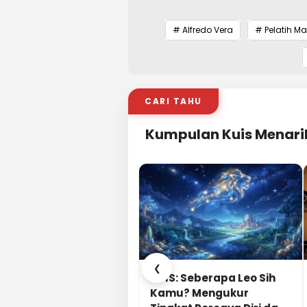
# Alfredo Vera
# Pelatih M
CARI TAHU
Kumpulan Kuis Menari
❮
KUIS: Seberapa Leo Sih
Kamu? Mengukur