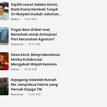
Dipilih Lewat Seleksi Ketat,
Bank Dunia Kembali Tunjuk
Sri Mulyani Duduki Jabatan
Strategis
Makro
14:29 WIB
Pagar Besi di Mal-mal,
Benarkah untuk Antisipasi
Plot Kerusuhan Agustus?
Nasional
10:37 WIB
Desa Kecil, Mimpi Mendunia:
Ketika Kolaborasi
Mengubah Wajah Kemiren
Kolom
08:19 WIB
Kejagung Geledah Rumah
Eks Jampidsus Febrie yang
Pernah Dijaga TNI
Nasional
13:26 WIB