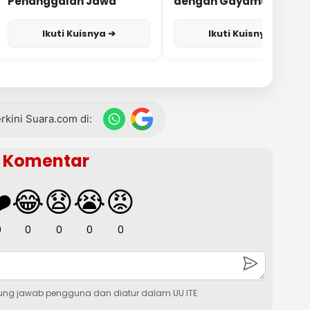
Penanggalan Jawa
dengan Gayamu?
Ikuti Kuisnya ➔
Ikuti Kuisnya ➔
terkini Suara.com di:
Komentar
️
😂
😧
😭
😡
0
0
0
0
0
ung jawab pengguna dan diatur dalam UU ITE