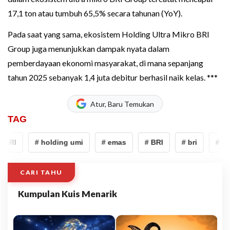
17,1 ton atau tumbuh 65,5% secara tahunan (YoY).
Pada saat yang sama, ekosistem Holding Ultra Mikro BRI
Group juga menunjukkan dampak nyata dalam
pemberdayaan ekonomi masyarakat, di mana sepanjang
tahun 2025 sebanyak 1,4 juta debitur berhasil naik kelas. ***
Atur, Baru Temukan
TAG
BRI
# holding umi
# emas
# BRI
# bri
# Hol
CARI TAHU
Kumpulan Kuis Menarik