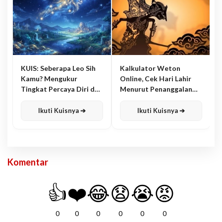
KUIS: Seberapa Leo Sih
Kalkulator Weton
Kamu? Mengukur
Online, Cek Hari Lahir
Tingkat Percaya Diri dan
Menurut Penanggalan
Karisma
Jawa
Ikuti Kuisnya ➔
Ikuti Kuisnya ➔
Komentar
👍
❤️
😂
😧
😭
😡
0
0
0
0
0
0