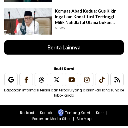
Kompas Abad Kedua: Gus Kikin
Ingatkan Konstitusi Tertinggi
Milik Nahdlatul Ulama bukan
AD/ART
NEWS
Berita Lainnya
Ikuti Kami
Dapatkan informasi terkini dan terbaru yang dikirimkan langsung ke
Inbox anda
Redaksi
Kontak
Tentang Kami
Karir
Pedoman Media Siber
Site Map