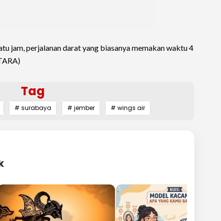
atu jam, perjalanan darat yang biasanya memakan waktu 4
NTARA)
Tag
# surabaya
# jember
# wings air
k