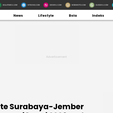
BOLATIMES.COM
HITEKNO.COM
DEWIKU.COM
MOBIMOTO.COM
GUIDEKU.COM
News
Lifestyle
Bola
Indeks
te Surabaya-Jember