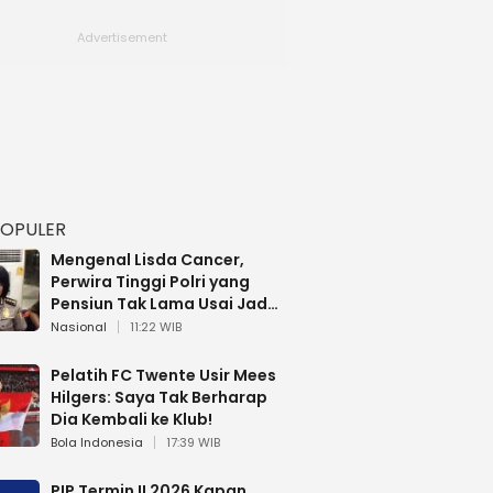
POPULER
Mengenal Lisda Cancer,
Perwira Tinggi Polri yang
Pensiun Tak Lama Usai Jadi
Brigjen
Nasional
11:22 WIB
Pelatih FC Twente Usir Mees
Hilgers: Saya Tak Berharap
Dia Kembali ke Klub!
Bola Indonesia
17:39 WIB
PIP Termin II 2026 Kapan