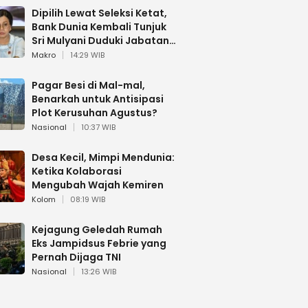
Dipilih Lewat Seleksi Ketat,
Bank Dunia Kembali Tunjuk
Sri Mulyani Duduki Jabatan
Strategis
Makro
14:29 WIB
Pagar Besi di Mal-mal,
Benarkah untuk Antisipasi
Plot Kerusuhan Agustus?
Nasional
10:37 WIB
Desa Kecil, Mimpi Mendunia:
Ketika Kolaborasi
Mengubah Wajah Kemiren
Kolom
08:19 WIB
Kejagung Geledah Rumah
Eks Jampidsus Febrie yang
Pernah Dijaga TNI
Nasional
13:26 WIB