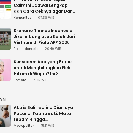
Cair? Ini Jadwal Lengkap
dan Cara Ceknya agar Dana
Tidak Hangus!
Komunitas
07:36 WIB
Skenario Timnas Indonesia
Jika Imbang atau Kalah dari
Vietnam di Piala AFF 2026
Bola Indonesia
20:49 WIB
Sunscreen Apa yang Bagus
untuk Menghilangkan Flek
Hitam di Wajah? Ini 3
Rekomendasi sesuai Review
Female
14:45 WIB
HAN
Aktris Sali Irsalina Dianiaya
Pacar di Fatmawati, Mata
Lebam Hingga
Diselamatkan Polantas
Metropolitan
15:11 WIB