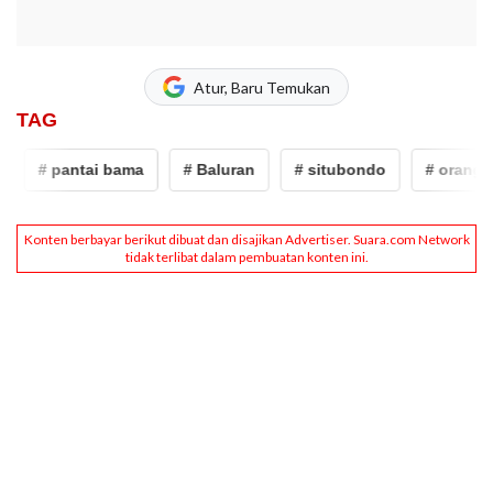
Atur, Baru Temukan
TAG
# pantai bama
# Baluran
# situbondo
# orang te