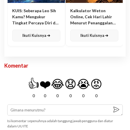
KUIS: Seberapa Leo Sih
Kalkulator Weton
Kamu? Mengukur
Online, Cek Hari Lahir
Tingkat Percaya Diri dan
Menurut Penanggalan
Karisma
Jawa
Ikuti Kuisnya ➔
Ikuti Kuisnya ➔
Komentar
👍
❤️
😂
😧
😭
😡
0
0
0
0
0
0
Isi komentar sepenuhnya adalah tanggung jawab pengguna dan diatur
dalam UU ITE