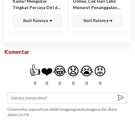
Kamu? Mengukur
Online, Cek Hari Lahir
Tingkat Percaya Diri dan
Menurut Penanggalan
Karisma
Jawa
Ikuti Kuisnya ➔
Ikuti Kuisnya ➔
Komentar
👍
❤️
😂
😧
😭
😡
0
0
0
0
0
0
Isi komentar sepenuhnya adalah tanggung jawab pengguna dan diatur
dalam UU ITE