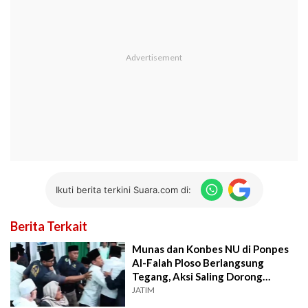
Ikuti berita terkini Suara.com di:
Berita Terkait
Munas dan Konbes NU di Ponpes
Al-Falah Ploso Berlangsung
Tegang, Aksi Saling Dorong
Terjadi
JATIM