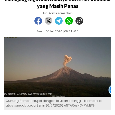
yang Masih Panas
Budi Arista Romadhoni
Senin, 06 Juli 2026 | 08:31 WIB
Gunung Semeru erupsi dengan letusan setinggi 1 kilometer di
atas puncak pada Senin (6/7/2026) ANTARA/HO-PVMBG