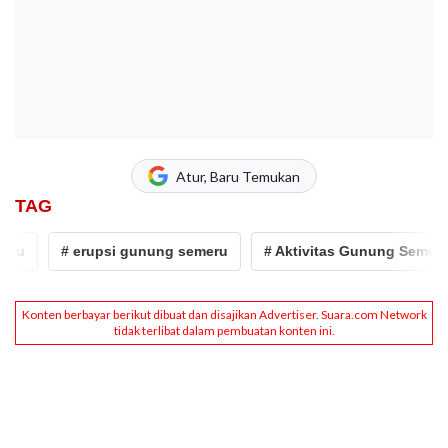
Atur, Baru Temukan
TAG
ru
# erupsi gunung semeru
# Aktivitas Gunung Semeru