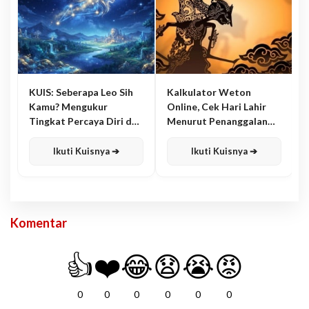
KUIS: Seberapa Leo Sih
Kalkulator Weton
Kamu? Mengukur
Online, Cek Hari Lahir
Tingkat Percaya Diri dan
Menurut Penanggalan
Karisma
Jawa
Ikuti Kuisnya ➔
Ikuti Kuisnya ➔
Komentar
👍
❤️
😂
😧
😭
😡
0
0
0
0
0
0