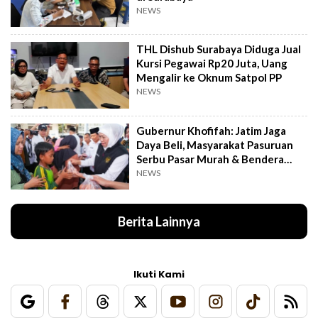
NEWS
THL Dishub Surabaya Diduga Jual
Kursi Pegawai Rp20 Juta, Uang
Mengalir ke Oknum Satpol PP
NEWS
Gubernur Khofifah: Jatim Jaga
Daya Beli, Masyarakat Pasuruan
Serbu Pasar Murah & Bendera
Merah Putih
NEWS
Berita Lainnya
Ikuti Kami