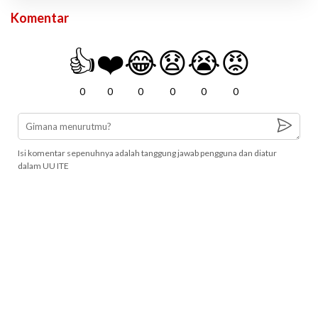
Komentar
👍
❤️
😂
😧
😭
😡
0
0
0
0
0
0
Isi komentar sepenuhnya adalah tanggung jawab pengguna dan diatur
dalam UU ITE