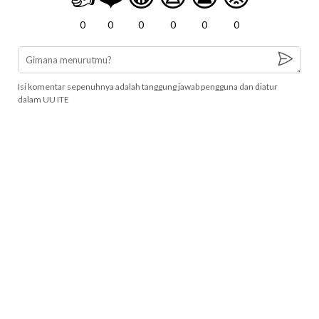
0
0
0
0
0
0
Isi komentar sepenuhnya adalah tanggung jawab pengguna dan diatur
dalam UU ITE