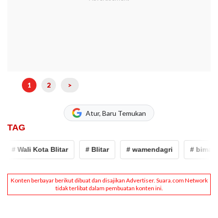
1
2
>
Atur, Baru Temukan
TAG
# Wali Kota Blitar
# Blitar
# wamendagri
# bima ary