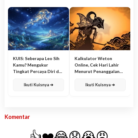
KUIS: Seberapa Leo Sih
Kalkulator Weton
Kamu? Mengukur
Online, Cek Hari Lahir
Tingkat Percaya Diri dan
Menurut Penanggalan
Karisma
Jawa
Ikuti Kuisnya ➔
Ikuti Kuisnya ➔
Komentar
👍
❤️
😂
😧
😭
😡