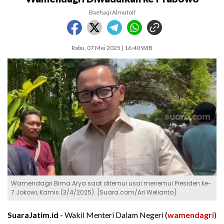
Baehaqi Almutoif
Rabu, 07 Mei 2025 | 16:40 WIB
Wamendagri Bima Arya saat ditemui usai menemui Presiden ke-
7 Jokowi, Kamis (3/4/2025). [Suara.com/Ari Welianto]
SuaraJatim.id -
Wakil Menteri Dalam Negeri (
wamendagri
)