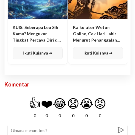
KUIS: Seberapa Leo Sih
Kalkulator Weton
Kamu? Mengukur
Online, Cek Hari Lahir
Tingkat Percaya Diri dan
Menurut Penanggalan
Karisma
Jawa
Ikuti Kuisnya ➔
Ikuti Kuisnya ➔
Komentar
👍
❤️
😂
😧
😭
😡
0
0
0
0
0
0