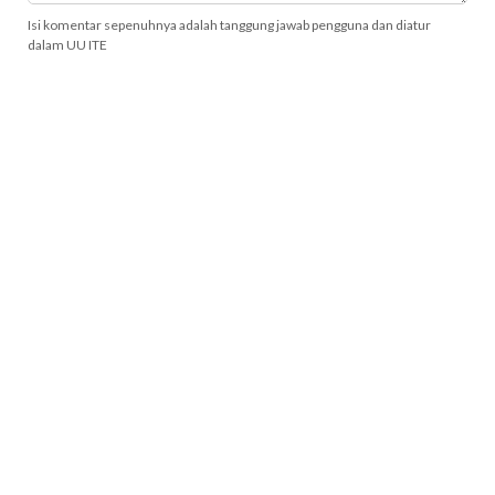
Isi komentar sepenuhnya adalah tanggung jawab pengguna dan diatur
dalam UU ITE