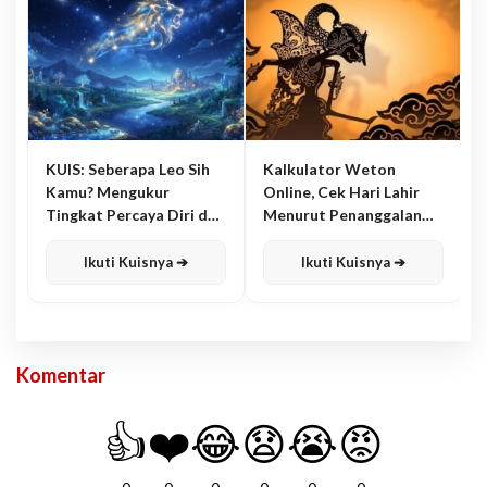
KUIS: Seberapa Leo Sih
Kalkulator Weton
Kamu? Mengukur
Online, Cek Hari Lahir
Tingkat Percaya Diri dan
Menurut Penanggalan
Karisma
Jawa
Ikuti Kuisnya ➔
Ikuti Kuisnya ➔
Komentar
👍
❤️
😂
😧
😭
😡