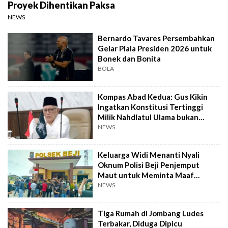
Proyek Dihentikan Paksa
NEWS
Bernardo Tavares Persembahkan
Gelar Piala Presiden 2026 untuk
Bonek dan Bonita
BOLA
Kompas Abad Kedua: Gus Kikin
Ingatkan Konstitusi Tertinggi
Milik Nahdlatul Ulama bukan
AD/ART
NEWS
Keluarga Widi Menanti Nyali
Oknum Polisi Beji Penjemput
Maut untuk Meminta Maaf
Langsung
NEWS
Tiga Rumah di Jombang Ludes
Terbakar, Diduga Dipicu