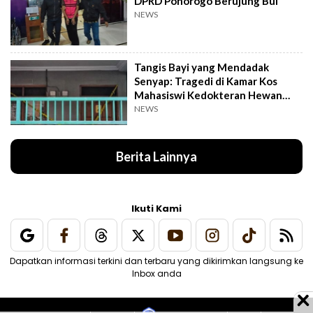
DPRD Ponorogo Berujung Bui
NEWS
Tangis Bayi yang Mendadak
Senyap: Tragedi di Kamar Kos
Mahasiswi Kedokteran Hewan
Surabaya
NEWS
Berita Lainnya
Ikuti Kami
Dapatkan informasi terkini dan terbaru yang dikirimkan langsung ke
Inbox anda