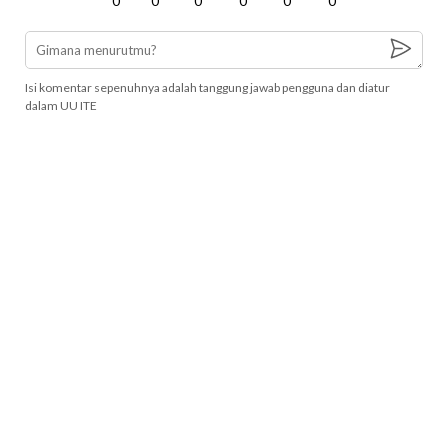
0
0
0
0
0
0
Isi komentar sepenuhnya adalah tanggung jawab pengguna dan diatur
dalam UU ITE