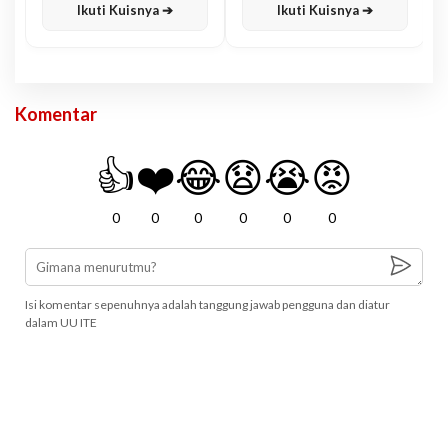
Ikuti Kuisnya ➔
Ikuti Kuisnya ➔
Komentar
👍
❤️
😂
😧
😭
😡
0
0
0
0
0
0
Isi komentar sepenuhnya adalah tanggung jawab pengguna dan diatur
dalam UU ITE