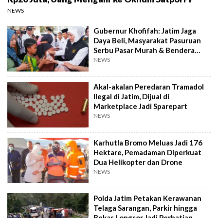
NEWS
Gubernur Khofifah: Jatim Jaga
Daya Beli, Masyarakat Pasuruan
Serbu Pasar Murah & Bendera
Merah Putih
NEWS
Akal-akalan Peredaran Tramadol
Ilegal di Jatim, Dijual di
Marketplace Jadi Sparepart
NEWS
Karhutla Bromo Meluas Jadi 176
Hektare, Pemadaman Diperkuat
Dua Helikopter dan Drone
NEWS
Polda Jatim Petakan Kerawanan
Telaga Sarangan, Parkir hingga
Bekas Longsor Jadi Perhatian