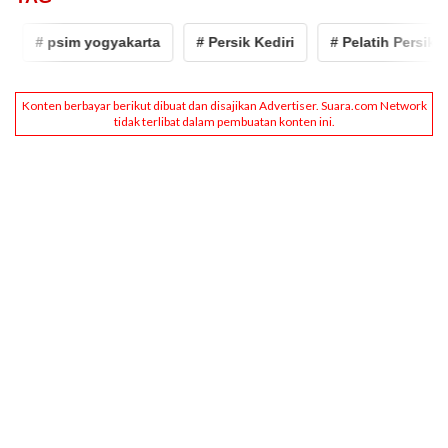
# psim yogyakarta
# Persik Kediri
# Pelatih Persik Ked