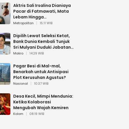
Aktris Sali Irsalina Dianiaya
Pacar di Fatmawati, Mata
Lebam Hingga
Diselamatkan Polantas
Metropolitan
15:11 WIB
Dipilih Lewat Seleksi Ketat,
Bank Dunia Kembali Tunjuk
Sri Mulyani Duduki Jabatan
Strategis
Makro
14:29 WIB
Pagar Besi di Mal-mal,
Benarkah untuk Antisipasi
Plot Kerusuhan Agustus?
Nasional
10:37 WIB
Desa Kecil, Mimpi Mendunia:
Ketika Kolaborasi
Mengubah Wajah Kemiren
Kolom
08:19 WIB