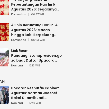
Keberuntungan Hari Ini 5
Agustus 2026: Segalanya
Berjalan Lancar
Komunitas
06:37 WIB
4 Shio Beruntung Hari Ini 4
Agustus 2026: Macan
hingga Babi Berpeluang
Dapat Kabar Baik
Komunitas
06:23 WIB
Link Resmi
Pandang.istanapresiden.go
.id buat Daftar Upacara
Bendera HUT RI di Istana
Nasional
12:13 WIB
Negara
HAN
Bocoran Reshuffle Kabinet
Agustus: Norman Joesoef
Bakal Dilantik Jadi
Wamenhan RI
Nasional
17:49 WIB