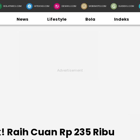
BOLATIMES.COM
HITEKNO.COM
DEWIKU.COM
MOBIMOTO.COM
GUIDEKU.COM
News
Lifestyle
Bola
Indeks
! Raih Cuan Rp 235 Ribu