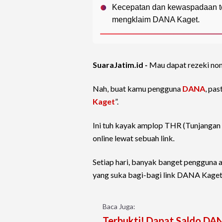
Kecepatan dan kewaspadaan ter
mengklaim DANA Kaget.
SuaraJatim.id -
Mau dapat rezeki nomp
Nah, buat kamu pengguna
DANA
, pa
Kaget
”.
Ini tuh kayak amplop THR (Tunjangan 
online lewat sebuah link.
Setiap hari, banyak banget pengguna a
yang suka bagi-bagi link DANA Kaget 
Baca Juga:
Terbukti! Dapat Saldo DAN