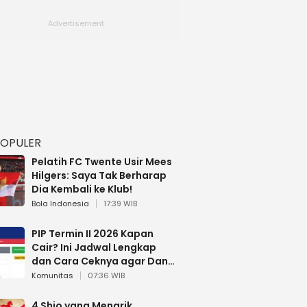
POPULER
Pelatih FC Twente Usir Mees
Hilgers: Saya Tak Berharap
Dia Kembali ke Klub!
Bola Indonesia
17:39 WIB
PIP Termin II 2026 Kapan
Cair? Ini Jadwal Lengkap
dan Cara Ceknya agar Dana
Tidak Hangus!
Komunitas
07:36 WIB
4 Shio yang Menarik