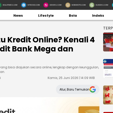
BOLATIMES.COM
HITEKNO.COM
DEWIKU.COM
MOBIMOTO.COM
GUIDEKU.COM
News
Lifestyle
Bola
Indeks
TER
 Kredit Online? Kenali 4
edit Bank Mega dan
a yang bisa diajukan secara online, lengkap dengan keunggulan,
han.
i
Kamis, 25 Juni 2026 | 14:09 WIB
Atur, Baru Temukan