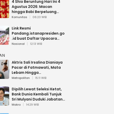
4 Shio Beruntung Hari Ini 4
Agustus 2026: Macan
hingga Babi Berpeluang
Dapat Kabar Baik
Komunitas
06:23 WIB
Link Resmi
Pandang.istanapresiden.go
.id buat Daftar Upacara
Bendera HUT RI di Istana
Nasional
12:13 WIB
Negara
HAN
Aktris Sali Irsalina Dianiaya
Pacar di Fatmawati, Mata
Lebam Hingga
Diselamatkan Polantas
Metropolitan
15:11 WIB
Dipilih Lewat Seleksi Ketat,
Bank Dunia Kembali Tunjuk
Sri Mulyani Duduki Jabatan
Strategis
Makro
14:29 WIB