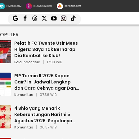
HIMEDIK.COM
IKLANDISINI.COM
SERBADA.COM
POPULER
Pelatih FC Twente Usir Mees
Hilgers: Saya Tak Berharap
Dia Kembali ke Klub!
Bola Indonesia
17:39 WIB
PIP Termin II 2026 Kapan
Cair? Ini Jadwal Lengkap
dan Cara Ceknya agar Dana
Tidak Hangus!
Komunitas
07:36 WIB
4 Shio yang Menarik
Keberuntungan Hari Ini 5
Agustus 2026: Segalanya
Berjalan Lancar
Komunitas
06:37 WIB