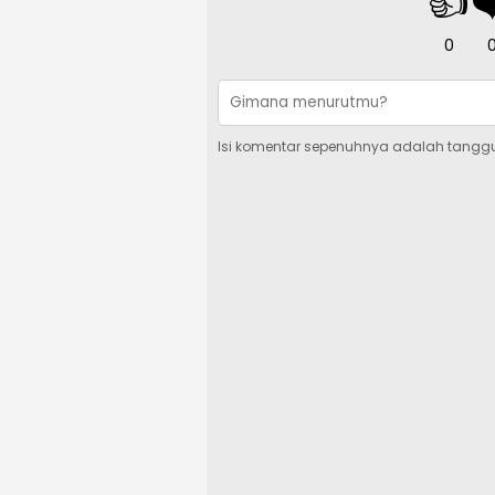
👍
❤
0
Isi komentar sepenuhnya adalah tangg