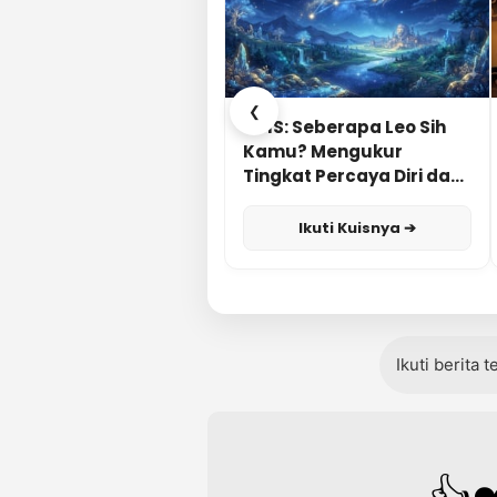
❮
KUIS: Seberapa Leo Sih
Kamu? Mengukur
Tingkat Percaya Diri dan
Karisma
Ikuti Kuisnya ➔
Ikuti berita 