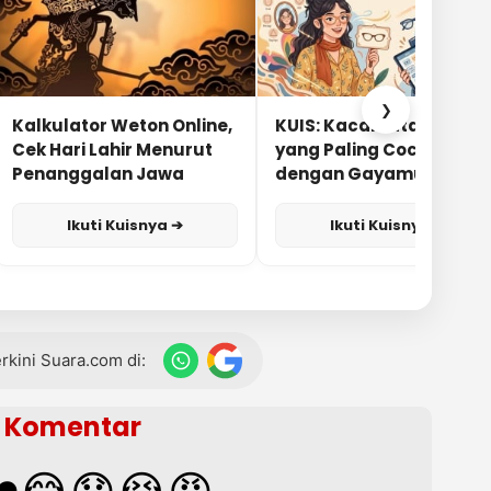
❯
Kalkulator Weton Online,
KUIS: Kacamata Apa
Cek Hari Lahir Menurut
yang Paling Cocok
Penanggalan Jawa
dengan Gayamu?
Ikuti Kuisnya ➔
Ikuti Kuisnya ➔
terkini Suara.com di:
Komentar