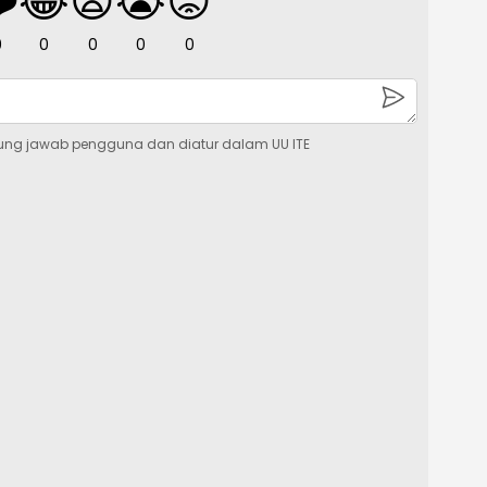
️
😂
😧
😭
😡
0
0
0
0
0
ung jawab pengguna dan diatur dalam UU ITE