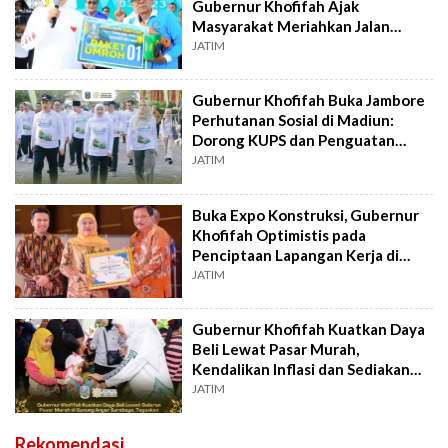
Gubernur Khofifah Ajak
Masyarakat Meriahkan Jalan
Sehat
JATIM
Gubernur Khofifah Buka Jambore
Perhutanan Sosial di Madiun:
Dorong KUPS dan Penguatan
Agroforestri
JATIM
Buka Expo Konstruksi, Gubernur
Khofifah Optimistis pada
Penciptaan Lapangan Kerja di
Jatim
JATIM
Gubernur Khofifah Kuatkan Daya
Beli Lewat Pasar Murah,
Kendalikan Inflasi dan Sediakan
Bahan Pokok
JATIM
Rekomendasi