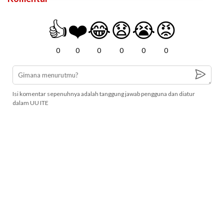
👍
❤️
😂
😧
😭
😡
0
0
0
0
0
0
Isi komentar sepenuhnya adalah tanggung jawab pengguna dan diatur
dalam UU ITE