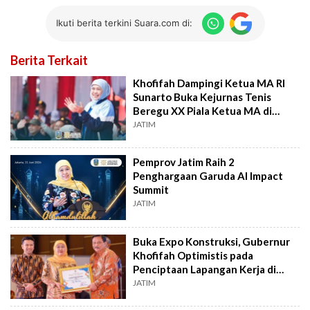
Ikuti berita terkini Suara.com di:
Berita Terkait
Khofifah Dampingi Ketua MA RI
Sunarto Buka Kejurnas Tenis
Beregu XX Piala Ketua MA di
Malang
JATIM
Pemprov Jatim Raih 2
Penghargaan Garuda AI Impact
Summit
JATIM
Buka Expo Konstruksi, Gubernur
Khofifah Optimistis pada
Penciptaan Lapangan Kerja di
Jatim
JATIM