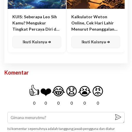
KUIS: Seberapa Leo Sih
Kalkulator Weton
Kamu? Mengukur
Online, Cek Hari Lahir
Tingkat Percaya Diri dan
Menurut Penanggalan
Karisma
Jawa
Ikuti Kuisnya ➔
Ikuti Kuisnya ➔
Komentar
👍
❤️
😂
😧
😭
😡
0
0
0
0
0
0
Isi komentar sepenuhnya adalah tanggung jawab pengguna dan diatur