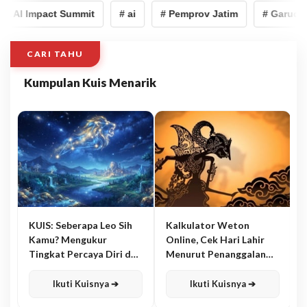
a AI Impact Summit
# ai
# Pemprov Jatim
# Garuda A
CARI TAHU
Kumpulan Kuis Menarik
KUIS: Seberapa Leo Sih
Kalkulator Weton
Kamu? Mengukur
Online, Cek Hari Lahir
Tingkat Percaya Diri dan
Menurut Penanggalan
Karisma
Jawa
Ikuti Kuisnya ➔
Ikuti Kuisnya ➔