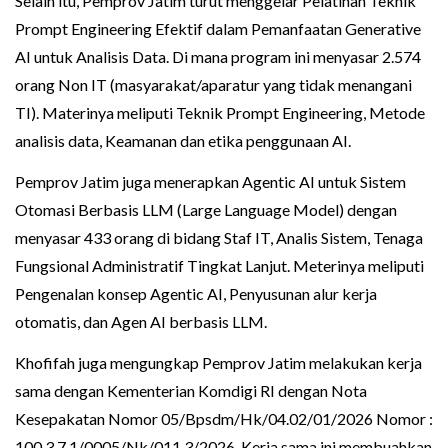
Selain itu, Pemprov Jatim turut menggelar Pelatihan Teknik
Prompt Engineering Efektif dalam Pemanfaatan Generative
AI untuk Analisis Data. Di mana program ini menyasar 2.574
orang Non IT (masyarakat/aparatur yang tidak menangani
TI). Materinya meliputi Teknik Prompt Engineering, Metode
analisis data, Keamanan dan etika penggunaan AI.
Pemprov Jatim juga menerapkan Agentic AI untuk Sistem
Otomasi Berbasis LLM (Large Language Model) dengan
menyasar 433 orang di bidang Staf IT, Analis Sistem, Tenaga
Fungsional Administratif Tingkat Lanjut. Meterinya meliputi
Pengenalan konsep Agentic AI, Penyusunan alur kerja
otomatis, dan Agen AI berbasis LLM.
Khofifah juga mengungkap Pemprov Jatim melakukan kerja
sama dengan Kementerian Komdigi RI dengan Nota
Kesepakatan Nomor 05/Bpsdm/Hk/04.02/01/2026 Nomor :
100.3.7.1/0005/Nk/011.3/2026. Kerja sama ini membuahkan