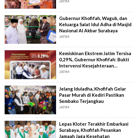
Jatim
JATIM
Gubernur Khofifah, Wagub, dan
Keluarga Salat Idul Adha di Masjid
Nasional Al Akbar Surabaya
JATIM
Kemiskinan Ekstrem Jatim Tersisa
0,29%, Gubernur Khofifah: Bukti
Intervensi Kesejahteraan
Masyarakat
JATIM
Jelang Iduladha, Khofifah Gelar
Pasar Murah di Kediri Pastikan
Sembako Terjangkau
JATIM
Lepas Kloter Terakhir Embarkasi
Surabaya, Khofifah Pesankan
Jamaah Jaga Kesehatan