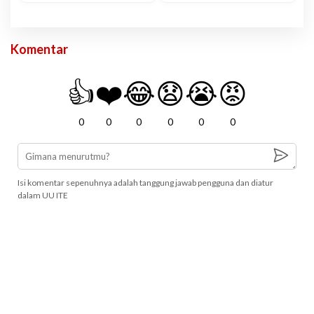
Komentar
👍
❤️
😂
😧
😭
😡
0
0
0
0
0
0
Isi komentar sepenuhnya adalah tanggung jawab pengguna dan diatur
dalam UU ITE