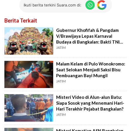
Ikuti berita terkini Suara.com di:
Berita Terkait
Gubernur Khofifah & Pangdam
V/Brawijaya Lepas Karnaval
Budaya di Bangkalan: Bakti TNI
untuk Negeri
JATIM
Malam Kelam di Pulo Wonokromo:
Saat Selokan Menjadi Saksi Bisu
Pembuangan Bayi Mungil
JATIM
Misteri Video di Alun-alun Batu:
Siapa Sosok yang Menemani Hari-
Hari Terakhir Pejabat Bangkalan?
JATIM
Misteri Kematian ASN Bangkalan