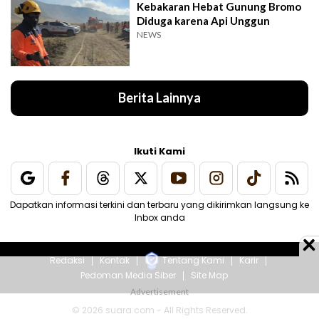
Kebakaran Hebat Gunung Bromo
Diduga karena Api Unggun
NEWS
Berita Lainnya
Ikuti Kami
Dapatkan informasi terkini dan terbaru yang dikirimkan langsung ke
Inbox anda
Redaksi
Kontak
Tentang Kami
Karir
Pedoman Media Siber
Site Map
© 2026 suara.com - All Rights Reserved.