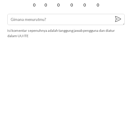
0
0
0
0
0
0
Isi komentar sepenuhnya adalah tanggung jawab pengguna dan diatur
dalam UU ITE