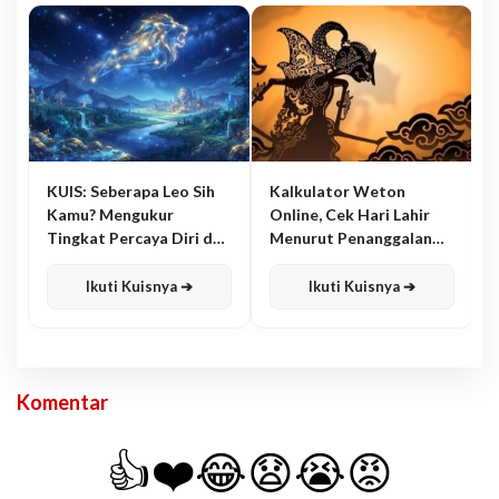
KUIS: Seberapa Leo Sih
Kalkulator Weton
Kamu? Mengukur
Online, Cek Hari Lahir
Tingkat Percaya Diri dan
Menurut Penanggalan
Karisma
Jawa
Ikuti Kuisnya ➔
Ikuti Kuisnya ➔
Komentar
👍
❤️
😂
😧
😭
😡