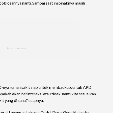
coblosannya nanti. Sampai saat ini pihaknya masih
D-nya rumah sakit siap untuk membackup, untuk APD
apakah akan berinteraksi atau tidak, nanti kita sesuaikan
t yang di sana," ucapnya.
arurat Lapangan Laksma Dr dr I Dewa Gede Nalendra