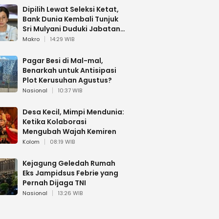
Dipilih Lewat Seleksi Ketat,
Bank Dunia Kembali Tunjuk
Sri Mulyani Duduki Jabatan
Strategis
Makro
14:29 WIB
Pagar Besi di Mal-mal,
Benarkah untuk Antisipasi
Plot Kerusuhan Agustus?
Nasional
10:37 WIB
Desa Kecil, Mimpi Mendunia:
Ketika Kolaborasi
Mengubah Wajah Kemiren
Kolom
08:19 WIB
Kejagung Geledah Rumah
Eks Jampidsus Febrie yang
Pernah Dijaga TNI
Nasional
13:26 WIB