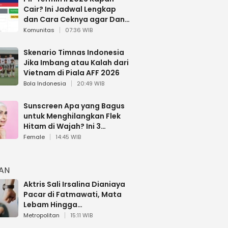
Cair? Ini Jadwal Lengkap
dan Cara Ceknya agar Dana
Tidak Hangus!
Komunitas
07:36 WIB
Skenario Timnas Indonesia
Jika Imbang atau Kalah dari
Vietnam di Piala AFF 2026
Bola Indonesia
20:49 WIB
Sunscreen Apa yang Bagus
untuk Menghilangkan Flek
Hitam di Wajah? Ini 3
Rekomendasi sesuai Review
Female
14:45 WIB
HAN
Aktris Sali Irsalina Dianiaya
Pacar di Fatmawati, Mata
Lebam Hingga
Diselamatkan Polantas
Metropolitan
15:11 WIB