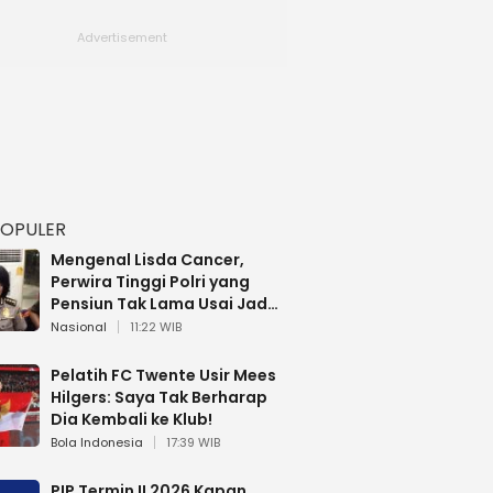
POPULER
Mengenal Lisda Cancer,
Perwira Tinggi Polri yang
Pensiun Tak Lama Usai Jadi
Brigjen
Nasional
11:22 WIB
Pelatih FC Twente Usir Mees
Hilgers: Saya Tak Berharap
Dia Kembali ke Klub!
Bola Indonesia
17:39 WIB
PIP Termin II 2026 Kapan