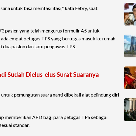
na untuk bisa memfasilitasi," kata Febry, saat
 73 pasien yang telah mengurus formulir A5 untuk
an ada empat petugas TPS yang bertugas masuk ke rumah
dari dua paslon dan satu pengawas TPS.
i Sudah Dielus-elus Surat Suaranya
untuk pemungutan suara nanti dibekali alat pelindung diri
a siap memberikan APD bagi para petugas TPS sebagai
sesuai standar.