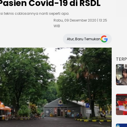
asien Covid-19 di RSDL
 teknis coblosannya nanti seperti apa.
Rabu, 09 Desember 2020 | 13:25
WIB
Atur, Baru Temukan
TER