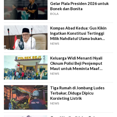
Gelar Piala Presiden 2026 untuk
Bonek dan Bonita
BOLA
Kompas Abad Kedua: Gus Kikin
Ingatkan Konstitusi Tertinggi
Milik Nahdlatul Ulama bukan
AD/ART
NEWS
Keluarga Widi Menanti Nyali
Oknum Polisi Beji Penjemput
Maut untuk Meminta Maaf
Langsung
NEWS
Tiga Rumah di Jombang Ludes
Terbakar, Diduga Dipicu
Korsleting Listrik
NEWS