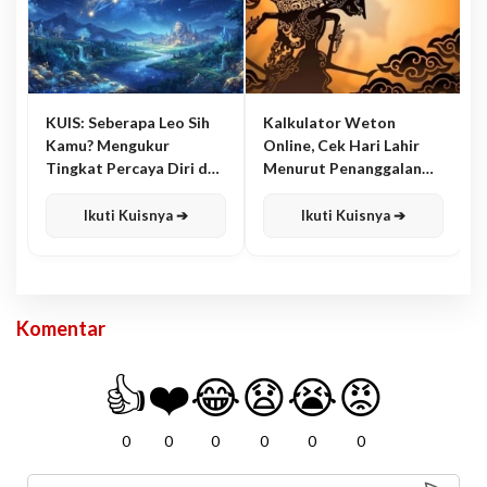
KUIS: Seberapa Leo Sih
Kalkulator Weton
Kamu? Mengukur
Online, Cek Hari Lahir
Tingkat Percaya Diri dan
Menurut Penanggalan
Karisma
Jawa
Ikuti Kuisnya ➔
Ikuti Kuisnya ➔
Komentar
👍
❤️
😂
😧
😭
😡
0
0
0
0
0
0