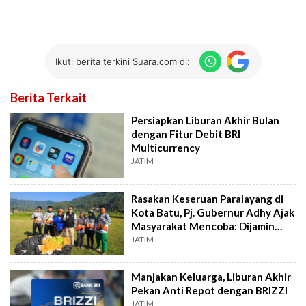
Ikuti berita terkini Suara.com di:
Berita Terkait
Persiapkan Liburan Akhir Bulan
dengan Fitur Debit BRI
Multicurrency
JATIM
Rasakan Keseruan Paralayang di
Kota Batu, Pj. Gubernur Adhy Ajak
Masyarakat Mencoba: Dijamin
Bikin Nyandu
JATIM
Manjakan Keluarga, Liburan Akhir
Pekan Anti Repot dengan BRIZZI
JATIM