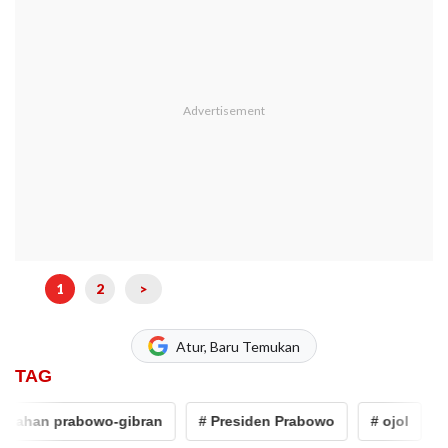
1
2
>
Atur, Baru Temukan
TAG
n prabowo-gibran
# Presiden Prabowo
# ojol
# Peda