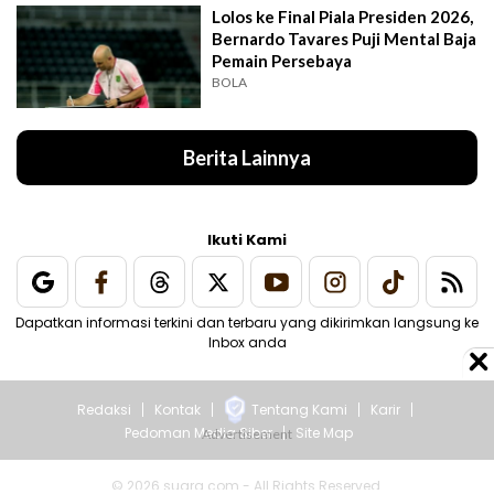
Lolos ke Final Piala Presiden 2026,
Bernardo Tavares Puji Mental Baja
Pemain Persebaya
BOLA
Berita Lainnya
Ikuti Kami
Dapatkan informasi terkini dan terbaru yang dikirimkan langsung ke
Inbox anda
Redaksi
Kontak
Tentang Kami
Karir
Pedoman Media Siber
Site Map
© 2026 suara.com - All Rights Reserved.