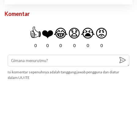
Komentar
👍
❤️
😂
😧
😭
😡
0
0
0
0
0
0
Isi komentar sepenuhnya adalah tanggung jawab pengguna dan diatur
dalam UU ITE