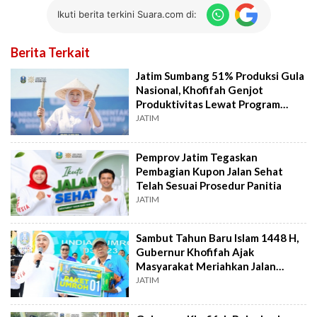
Ikuti berita terkini Suara.com di:
Berita Terkait
Jatim Sumbang 51% Produksi Gula
Nasional, Khofifah Genjot
Produktivitas Lewat Program
Bongkar Ratoon
JATIM
Pemprov Jatim Tegaskan
Pembagian Kupon Jalan Sehat
Telah Sesuai Prosedur Panitia
JATIM
Sambut Tahun Baru Islam 1448 H,
Gubernur Khofifah Ajak
Masyarakat Meriahkan Jalan
Sehat
JATIM