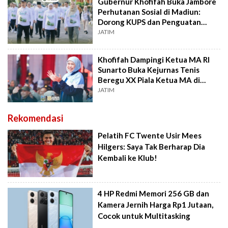
Gubernur Khofifah Buka Jambore
Perhutanan Sosial di Madiun:
Dorong KUPS dan Penguatan
Agroforestri
JATIM
Khofifah Dampingi Ketua MA RI
Sunarto Buka Kejurnas Tenis
Beregu XX Piala Ketua MA di
Malang
JATIM
Rekomendasi
Pelatih FC Twente Usir Mees
Hilgers: Saya Tak Berharap Dia
Kembali ke Klub!
4 HP Redmi Memori 256 GB dan
Kamera Jernih Harga Rp1 Jutaan,
Cocok untuk Multitasking