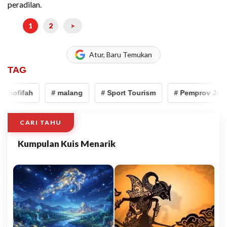
peradilan.
1
2
>
Atur, Baru Temukan
TAG
hofifah
# malang
# Sport Tourism
# Pemprov Jatim
CARI TAHU
Kumpulan Kuis Menarik