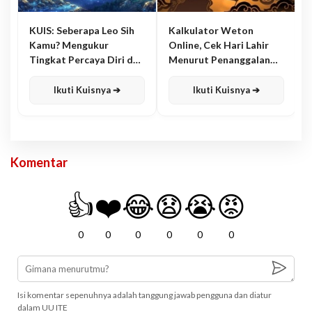
KUIS: Seberapa Leo Sih
Kalkulator Weton
Kamu? Mengukur
Online, Cek Hari Lahir
Tingkat Percaya Diri dan
Menurut Penanggalan
Karisma
Jawa
Ikuti Kuisnya ➔
Ikuti Kuisnya ➔
Komentar
👍
❤️
😂
😧
😭
😡
0
0
0
0
0
0
Isi komentar sepenuhnya adalah tanggung jawab pengguna dan diatur
dalam UU ITE