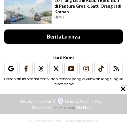
10 Tiang Listrik Roboh Beruntun
di Pantura Gresik, Satu Orang Jadi
Korban
NEWS
Berita Lainnya
Ikuti Kami
Dapatkan informasi terkini dan terbaru yang dikirimkan langsung ke
Inbox anda
Redaksi
Kontak
Tentang Kami
Karir
Pedoman Media Siber
Site Map
© 2026 suara.com - All Rights Reserved.