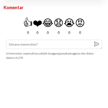
Komentar
👍
❤️
😂
😧
😭
😡
0
0
0
0
0
0
Isi komentar sepenuhnya adalah tanggung jawab pengguna dan diatur
dalam UU ITE