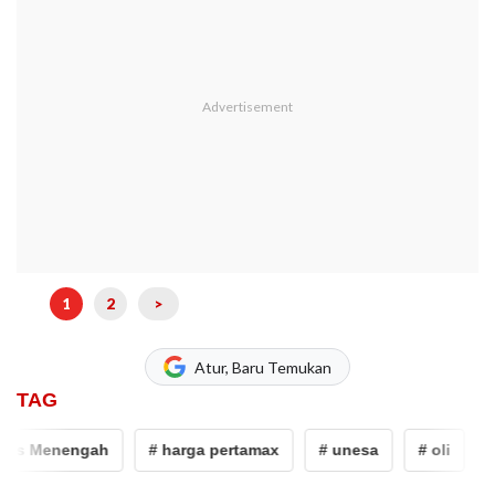
1
2
>
Atur, Baru Temukan
TAG
s Menengah
# harga pertamax
# unesa
# oli
# ha