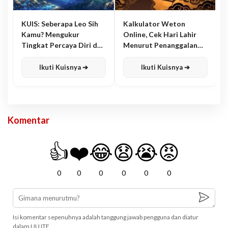
KUIS: Seberapa Leo Sih
Kalkulator Weton
Kamu? Mengukur
Online, Cek Hari Lahir
Tingkat Percaya Diri dan
Menurut Penanggalan
Karisma
Jawa
Ikuti Kuisnya ➔
Ikuti Kuisnya ➔
Komentar
👍
❤️
😂
😧
😭
😡
0
0
0
0
0
0
Isi komentar sepenuhnya adalah tanggung jawab pengguna dan diatur
dalam UU ITE