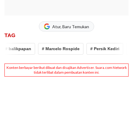
Atur, Baru Temukan
TAG
# balikpapan
# Marcelo Rospide
# Persik Kediri
# P