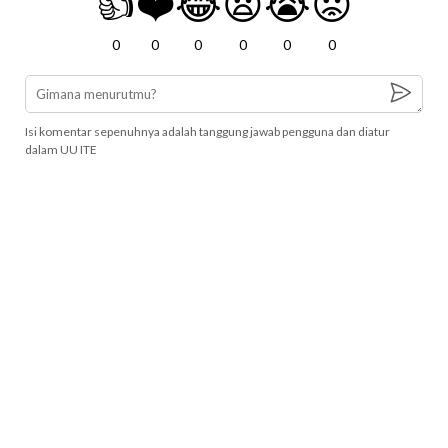
👍
❤️
😂
😧
😭
😡
0
0
0
0
0
0
Isi komentar sepenuhnya adalah tanggung jawab pengguna dan diatur
dalam UU ITE