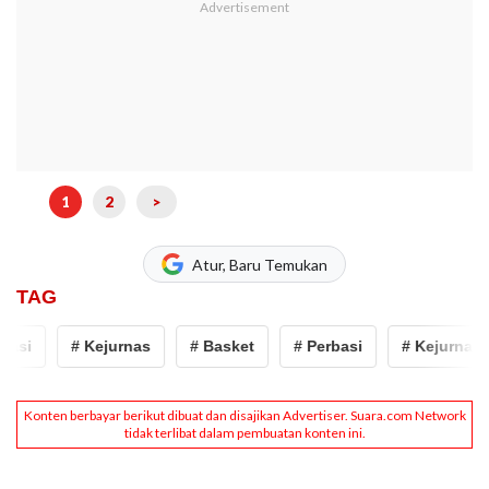
1
2
>
Atur, Baru Temukan
TAG
asi
# Kejurnas
# Basket
# Perbasi
# Kejurnas