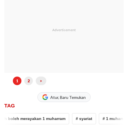
1
2
>
Atur, Baru Temukan
TAG
h boleh merayakan 1 muharram
# syariat
# 1 muharram