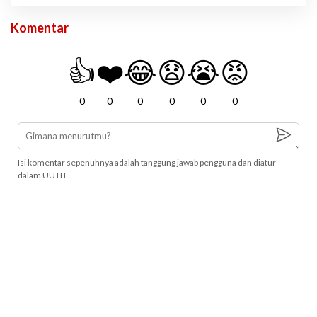
Komentar
👍
❤️
😂
😧
😭
😡
0
0
0
0
0
0
Isi komentar sepenuhnya adalah tanggung jawab pengguna dan diatur
dalam UU ITE