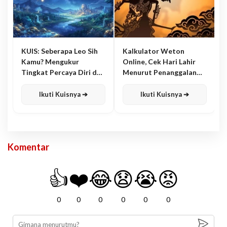
KUIS: Seberapa Leo Sih
Kalkulator Weton
Kamu? Mengukur
Online, Cek Hari Lahir
Tingkat Percaya Diri dan
Menurut Penanggalan
Karisma
Jawa
Ikuti Kuisnya ➔
Ikuti Kuisnya ➔
Komentar
👍
❤️
😂
😧
😭
😡
0
0
0
0
0
0