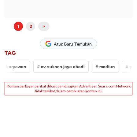
1
2
>
Atur, Baru Temukan
TAG
karyawan
# cv sukses jaya abadi
# madiun
# penaha