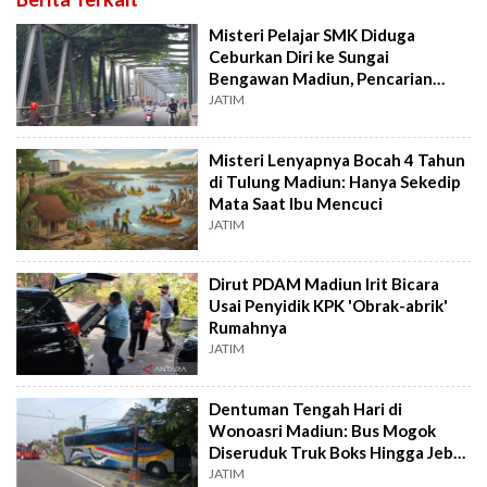
Misteri Pelajar SMK Diduga
Ceburkan Diri ke Sungai
Bengawan Madiun, Pencarian
Masih Dilakukan
JATIM
Misteri Lenyapnya Bocah 4 Tahun
di Tulung Madiun: Hanya Sekedip
Mata Saat Ibu Mencuci
JATIM
Dirut PDAM Madiun Irit Bicara
Usai Penyidik KPK 'Obrak-abrik'
Rumahnya
JATIM
Dentuman Tengah Hari di
Wonoasri Madiun: Bus Mogok
Diseruduk Truk Boks Hingga Jebol
Tembok Warga
JATIM