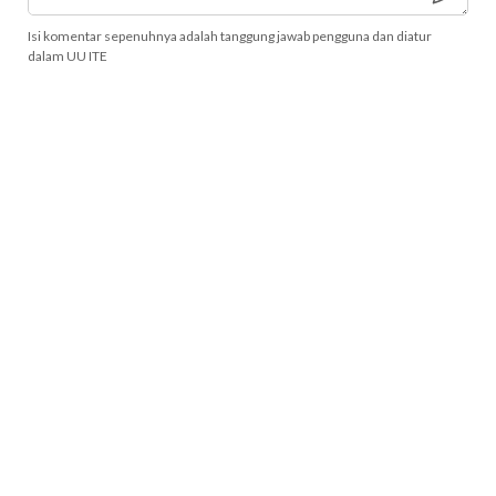
Isi komentar sepenuhnya adalah tanggung jawab pengguna dan diatur
dalam UU ITE