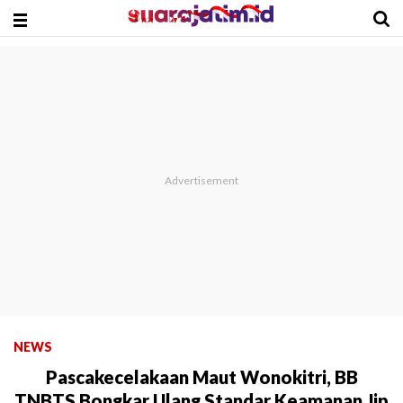
NEWS
Pascakecelakaan Maut Wonokitri, BB
TNBTS Bongkar Ulang Standar Keamanan Jip