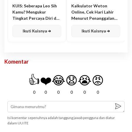
KUIS: Seberapa Leo Sih
Kalkulator Weton
Kamu? Mengukur
Online, Cek Hari Lahir
Tingkat Percaya Diri dan
Menurut Penanggalan
Karisma
Jawa
Ikuti Kuisnya ➔
Ikuti Kuisnya ➔
Komentar
👍
❤️
😂
😧
😭
😡
0
0
0
0
0
0
Isi komentar sepenuhnya adalah tanggung jawab pengguna dan diatur
dalam UU ITE