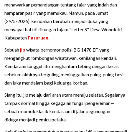
menawarkan pemandangan tentang fajar yang indah dan
hamparan pasir yang memukau. Namun, pada Jumat
(29/5/2026), keindahan berubah menjadi duka yang
menyayat hati di tikungan tajam "Letter S", Desa Wonokitri,
Kabupaten
Pasuruan
.
Sebuah
jip
wisata bernomor polisi BG 1478 EF, yang
mengangkut rombongan wisatawan, kehilangan kendali.
Kendaraan tangguh itu menghantam tebing dengan keras
sebelum akhirnya terguling, meninggalkan puing-puing besi
dan luka mendalam bagi keluarga korban.
Siang itu, jip melaju dari arah utara menuju selatan. Segalanya
tampak normal hingga kegagalan fungsi pengereman—
sebuah momok klasik kendaraan di jalur pegunungan—
diduga menjadi pemicu petaka.
Kejadian ini merenggut dua nyawa yakni MS, sang pengemudi