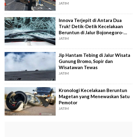
Berat
JATIM
Innova Terjepit di Antara Dua
Truk! Detik-Detik Kecelakaan
Beruntun di Jalur Bojonegoro-
Cepu
JATIM
Jip Hantam Tebing di Jalur Wisata
Gunung Bromo, Sopir dan
Wisatawan Tewas
JATIM
Kronologi Kecelakaan Beruntun
Magetan yang Menewaskan Satu
Pemotor
JATIM