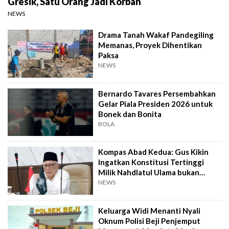
Gresik, Satu Orang Jadi Korban
NEWS
Drama Tanah Wakaf Pandegiling
Memanas, Proyek Dihentikan
Paksa
NEWS
Bernardo Tavares Persembahkan
Gelar Piala Presiden 2026 untuk
Bonek dan Bonita
BOLA
Kompas Abad Kedua: Gus Kikin
Ingatkan Konstitusi Tertinggi
Milik Nahdlatul Ulama bukan
AD/ART
NEWS
Keluarga Widi Menanti Nyali
Oknum Polisi Beji Penjemput