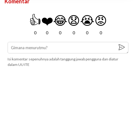
Komentar
👍
❤️
😂
😧
😭
😡
0
0
0
0
0
0
Isi komentar sepenuhnya adalah tanggung jawab pengguna dan diatur
dalam UU ITE