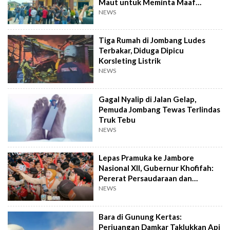
Maut untuk Meminta Maaf
Langsung
NEWS
Tiga Rumah di Jombang Ludes
Terbakar, Diduga Dipicu
Korsleting Listrik
NEWS
Gagal Nyalip di Jalan Gelap,
Pemuda Jombang Tewas Terlindas
Truk Tebu
NEWS
Lepas Pramuka ke Jambore
Nasional XII, Gubernur Khofifah:
Pererat Persaudaraan dan
Semangat Nasional
NEWS
Bara di Gunung Kertas:
Perjuangan Damkar Taklukkan Api