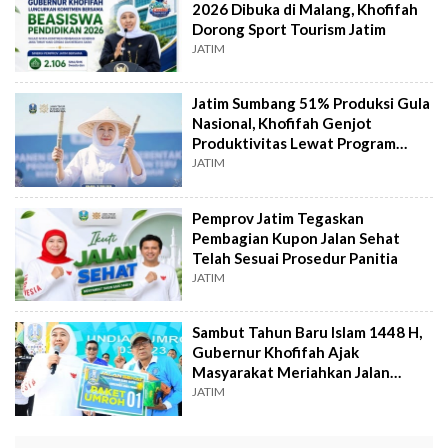
2026 Dibuka di Malang, Khofifah
Dorong Sport Tourism Jatim
JATIM
Jatim Sumbang 51% Produksi Gula
Nasional, Khofifah Genjot
Produktivitas Lewat Program
Bongkar Ratoon
JATIM
Pemprov Jatim Tegaskan
Pembagian Kupon Jalan Sehat
Telah Sesuai Prosedur Panitia
JATIM
Sambut Tahun Baru Islam 1448 H,
Gubernur Khofifah Ajak
Masyarakat Meriahkan Jalan
Sehat
JATIM