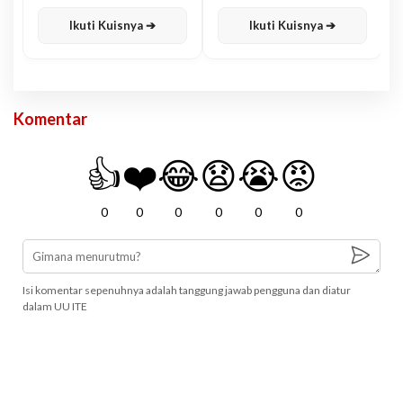
Karisma
Jawa
Ikuti Kuisnya ➔
Ikuti Kuisnya ➔
Komentar
👍
❤️
😂
😧
😭
😡
0
0
0
0
0
0
Isi komentar sepenuhnya adalah tanggung jawab pengguna dan diatur
dalam UU ITE