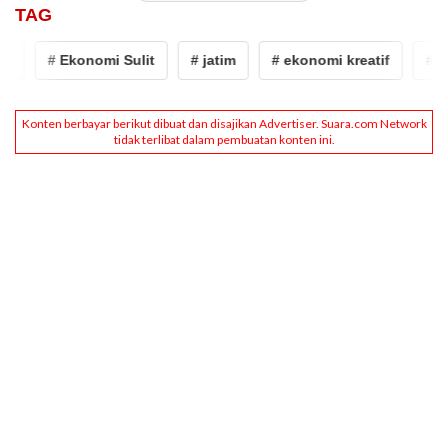
TAG
# Ekonomi Sulit
# jatim
# ekonomi kreatif
# Sidoa