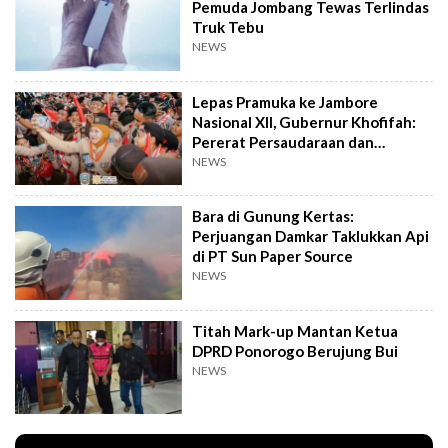
Pemuda Jombang Tewas Terlindas
Truk Tebu
NEWS
Lepas Pramuka ke Jambore
Nasional XII, Gubernur Khofifah:
Pererat Persaudaraan dan
Semangat Nasional
NEWS
Bara di Gunung Kertas:
Perjuangan Damkar Taklukkan Api
di PT Sun Paper Source
NEWS
Titah Mark-up Mantan Ketua
DPRD Ponorogo Berujung Bui
NEWS