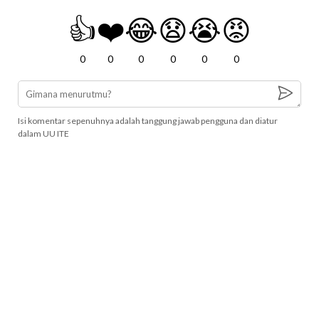
👍
❤️
😂
😧
😭
😡
0
0
0
0
0
0
Isi komentar sepenuhnya adalah tanggung jawab pengguna dan diatur
dalam UU ITE