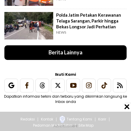
Polda Jatim Petakan Kerawanan
Telaga Sarangan, Parkir hingga
Bekas Longsor Jadi Perhatian
NEWS
Berita Lainnya
Ikuti Kami
Dapatkan informasi terkini dan terbaru yang dikirimkan langsung ke
Inbox anda
Redaksi
Kontak
Tentang Kami
Karir
Pedoman Media Siber
Site Map