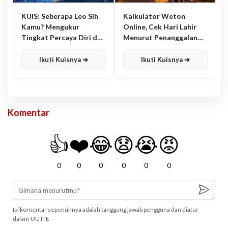
KUIS: Seberapa Leo Sih
Kalkulator Weton
Kamu? Mengukur
Online, Cek Hari Lahir
Tingkat Percaya Diri dan
Menurut Penanggalan
Karisma
Jawa
Ikuti Kuisnya ➔
Ikuti Kuisnya ➔
Komentar
👍
❤️
😂
😧
😭
😡
0
0
0
0
0
0
Isi komentar sepenuhnya adalah tanggung jawab pengguna dan diatur
dalam UU ITE