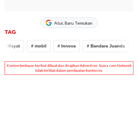
Atur, Baru Temukan
TAG
 Mayat
# mobil
# Innova
# Bandara Juanda
# ma