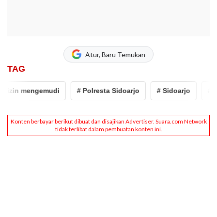
Atur, Baru Temukan
TAG
izin mengemudi
# Polresta Sidoarjo
# Sidoarjo
# sima