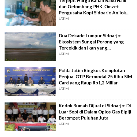
Terjepit Harga Bahan Baku Naik
dan Gelombang PHK, Omzet
Pengusaha Kopi Sidoarjo Anjlok
50 Persen
JATIM
Dua Dekade Lumpur Sidoarjo:
Ekosistem Sungai Porong yang
Tercekik dan Ikan yang
Terdeformasi
JATIM
Polda Jatim Ringkus Komplotan
Penjual OTP Bermodal 25 Ribu SIM
Card yang Raup Rp1,2 Miliar
JATIM
Kedok Rumah Dijual di Sidoarjo: Di
Luar Sepi di Dalam Oplos Gas Elpiji
Beromzet Puluhan Juta
JATIM