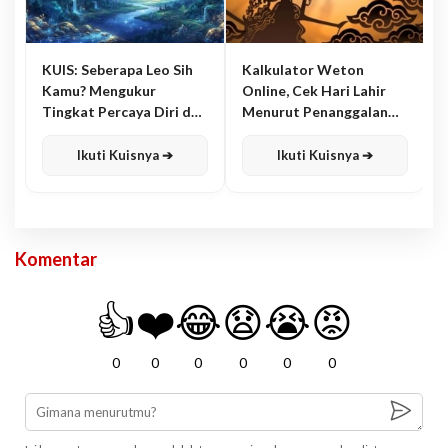
KUIS: Seberapa Leo Sih
Kalkulator Weton
Kamu? Mengukur
Online, Cek Hari Lahir
Tingkat Percaya Diri dan
Menurut Penanggalan
Karisma
Jawa
Ikuti Kuisnya ➔
Ikuti Kuisnya ➔
Komentar
👍
❤️
😂
😧
😭
😡
0
0
0
0
0
0