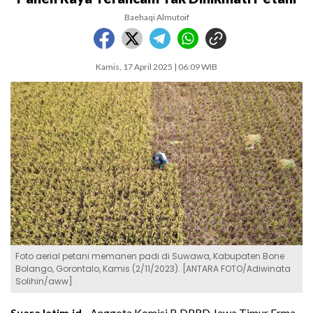
Baehaqi Almutoif
Kamis, 17 April 2025 | 06:09 WIB
Foto aerial petani memanen padi di Suwawa, Kabupaten Bone
Bolango, Gorontalo, Kamis (2/11/2023). [ANTARA FOTO/Adiwinata
Solihin/aww]
SuaraJatim.id -
Anggota Komisi B DPRD Jawa Timur Erma