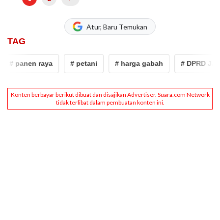
Atur, Baru Temukan
TAG
# panen raya
# petani
# harga gabah
# DPRD Jatim