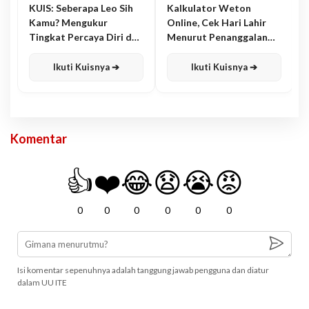
KUIS: Seberapa Leo Sih
Kalkulator Weton
Kamu? Mengukur
Online, Cek Hari Lahir
Tingkat Percaya Diri dan
Menurut Penanggalan
Karisma
Jawa
Ikuti Kuisnya ➔
Ikuti Kuisnya ➔
Komentar
👍
❤️
😂
😧
😭
😡
0
0
0
0
0
0
Isi komentar sepenuhnya adalah tanggung jawab pengguna dan diatur
dalam UU ITE