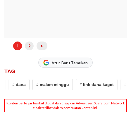
1
2
>
Atur, Baru Temukan
TAG
# dana
# malam minggu
# link dana kaget
# dan