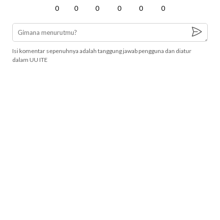
0
0
0
0
0
0
Isi komentar sepenuhnya adalah tanggung jawab pengguna dan diatur
dalam UU ITE