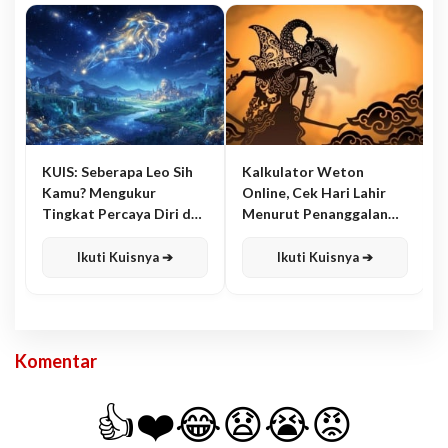
KUIS: Seberapa Leo Sih
Kalkulator Weton
Kamu? Mengukur
Online, Cek Hari Lahir
Tingkat Percaya Diri dan
Menurut Penanggalan
Karisma
Jawa
Ikuti Kuisnya ➔
Ikuti Kuisnya ➔
Komentar
👍
❤️
😂
😧
😭
😡