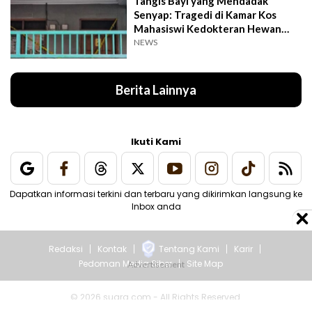
Tangis Bayi yang Mendadak
Senyap: Tragedi di Kamar Kos
Mahasiswi Kedokteran Hewan
Surabaya
NEWS
Berita Lainnya
Ikuti Kami
Dapatkan informasi terkini dan terbaru yang dikirimkan langsung ke
Inbox anda
Redaksi
Kontak
Tentang Kami
Karir
Pedoman Media Siber
Site Map
© 2026 suara.com - All Rights Reserved.