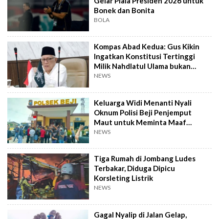
Gelar Piala Presiden 2026 untuk
Bonek dan Bonita
BOLA
Kompas Abad Kedua: Gus Kikin
Ingatkan Konstitusi Tertinggi
Milik Nahdlatul Ulama bukan
AD/ART
NEWS
Keluarga Widi Menanti Nyali
Oknum Polisi Beji Penjemput
Maut untuk Meminta Maaf
Langsung
NEWS
Tiga Rumah di Jombang Ludes
Terbakar, Diduga Dipicu
Korsleting Listrik
NEWS
Gagal Nyalip di Jalan Gelap,