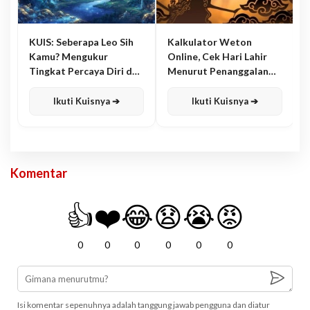
KUIS: Seberapa Leo Sih
Kalkulator Weton
Kamu? Mengukur
Online, Cek Hari Lahir
Tingkat Percaya Diri dan
Menurut Penanggalan
Karisma
Jawa
Ikuti Kuisnya ➔
Ikuti Kuisnya ➔
Komentar
👍
❤️
😂
😧
😭
😡
0
0
0
0
0
0
Isi komentar sepenuhnya adalah tanggung jawab pengguna dan diatur