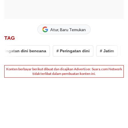
Atur, Baru Temukan
TAG
ngatan dini bencana
# Peringatan dini
# Jatim
# BPB