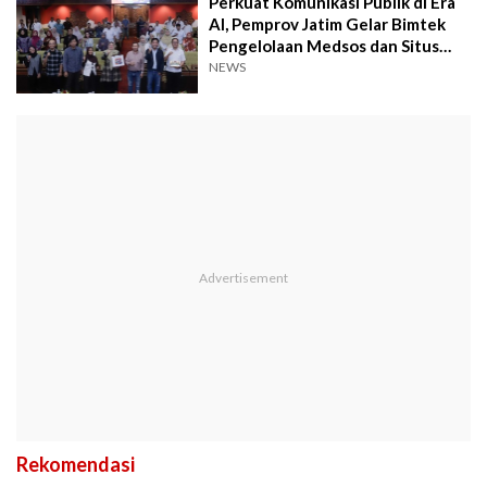
Perkuat Komunikasi Publik di Era
AI, Pemprov Jatim Gelar Bimtek
Pengelolaan Medsos dan Situs
Pemda
NEWS
Rekomendasi