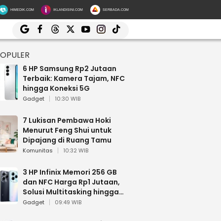
HIMEDIK.COM
IKLANDISINI.COM
SERBADA.COM
POPULER
6 HP Samsung Rp2 Jutaan
Terbaik: Kamera Tajam, NFC
hingga Koneksi 5G
Gadget
10:30 WIB
7 Lukisan Pembawa Hoki
Menurut Feng Shui untuk
Dipajang di Ruang Tamu
Komunitas
10:32 WIB
3 HP Infinix Memori 256 GB
dan NFC Harga Rp1 Jutaan,
Solusi Multitasking hingga
Gaming
Gadget
09:49 WIB