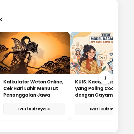
k
❯
Kalkulator Weton Online,
KUIS: Kacamata Apa
Cek Hari Lahir Menurut
yang Paling Cocok
Penanggalan Jawa
dengan Gayamu?
Ikuti Kuisnya ➔
Ikuti Kuisnya ➔