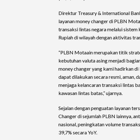
Direktur Treasury & International B
layanan money changer di PLBN Mota
transaksi lintas negara melalui siste
Rupiah di wilayah dengan aktivitas tra
“PLBN Motaain merupakan titik strateg
kebutuhan valuta asing menjadi bagian
money changer yang kami hadirkan di l
dapat dilakukan secara resmi, aman, d
menjaga kelancaran transaksi lintas 
kawasan lintas batas,” ujarnya.
Sejalan dengan penguatan layanan ter
Changer di sejumlah PLBN lainnya, anta
nasional, peningkatan volume transak
39,7% secara YoY.