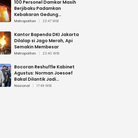
100 Personel Damkar Masih
Berjibaku Padamkan
Kebakaran Gedung
Bapenda DKI
Metropolitan
23:47 WIB
Kantor Bapenda DKI Jakarta
Dilalap si Jago Merah, Api
Semakin Membesar
Metropolitan
23:40 WIB
Bocoran Reshuffle Kabinet
Agustus: Norman Joesoef
Bakal Dilantik Jadi
Wamenhan RI
Nasional
17:49 WIB