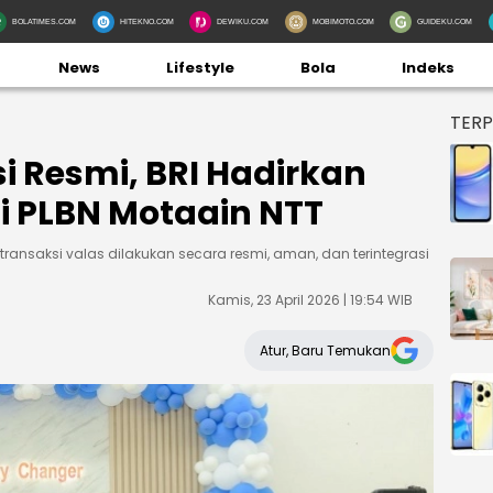
BOLATIMES.COM
HITEKNO.COM
DEWIKU.COM
MOBIMOTO.COM
GUIDEKU.COM
News
Lifestyle
Bola
Indeks
TER
i Resmi, BRI Hadirkan
i PLBN Motaain NTT
nsaksi valas dilakukan secara resmi, aman, dan terintegrasi
Kamis, 23 April 2026 | 19:54 WIB
Atur, Baru Temukan