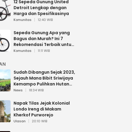
12 Sepeda Gunung United
Detroit Lengkap dengan
Harga dan Spesifikasinya
Komunitas
12:40 WIB
Sepeda Gunung Apa yang
Bagus dan Murah? Ini 7
Rekomendasi Terbaik untuk
Pemula
Komunitas
11:11 WIB
HAN
Sudah Dibangun Sejak 2023,
Sejauh Mana Bibit Sriwijaya
Kemampo Pulihkan Hutan
Sumsel?
News
18:34 WIB
Napak Tilas Jejak Kolonial
Londo Ireng di Makam
Kherkof Purworejo
Ulasan
20:10 WIB