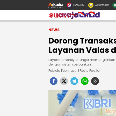
SUARA.COM
MATAMATA.COM
NEWS
Dorong Transaks
Layanan Valas d
Layanan money changer memungkinkan tra
dengan sistem perbankan.
Fabiola Febrinastri | Restu Fadilah