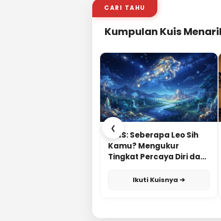
CARI TAHU
Kumpulan Kuis Menari
❮
KUIS: Seberapa Leo Sih
Kamu? Mengukur
Tingkat Percaya Diri dan
Karisma
Ikuti Kuisnya ➔