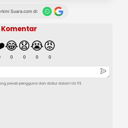
terkini Suara.com di:
Komentar
️
😂
😧
😭
😡
0
0
0
0
0
ung jawab pengguna dan diatur dalam UU ITE