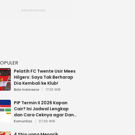
POPULER
Pelatih FC Twente Usir Mees
Hilgers: Saya Tak Berharap
Dia Kembali ke Klub!
Bola Indonesia
17:39 WIB
PIP Termin II 2026 Kapan
Cair? Ini Jadwal Lengkap
dan Cara Ceknya agar Dana
Tidak Hangus!
Komunitas
07:36 WIB
4 Shio yang Menarik