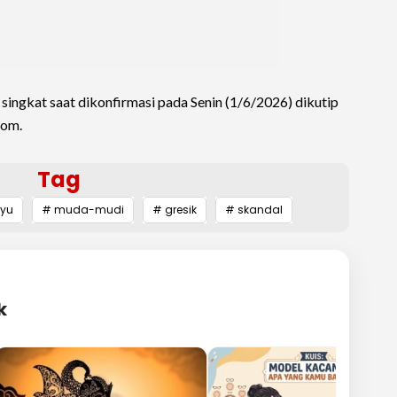
o singkat saat dikonfirmasi pada Senin (1/6/2026) dikutip
com.
Tag
ayu
# muda-mudi
# gresik
# skandal
k