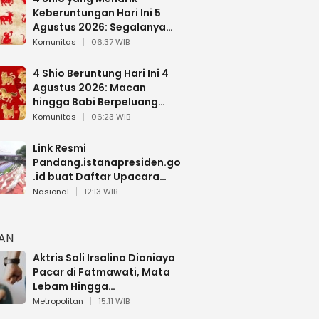
Keberuntungan Hari Ini 5
Agustus 2026: Segalanya
Berjalan Lancar
Komunitas
06:37 WIB
4 Shio Beruntung Hari Ini 4
Agustus 2026: Macan
hingga Babi Berpeluang
Dapat Kabar Baik
Komunitas
06:23 WIB
Link Resmi
Pandang.istanapresiden.go
.id buat Daftar Upacara
Bendera HUT RI di Istana
Nasional
12:13 WIB
Negara
HAN
Aktris Sali Irsalina Dianiaya
Pacar di Fatmawati, Mata
Lebam Hingga
Diselamatkan Polantas
Metropolitan
15:11 WIB