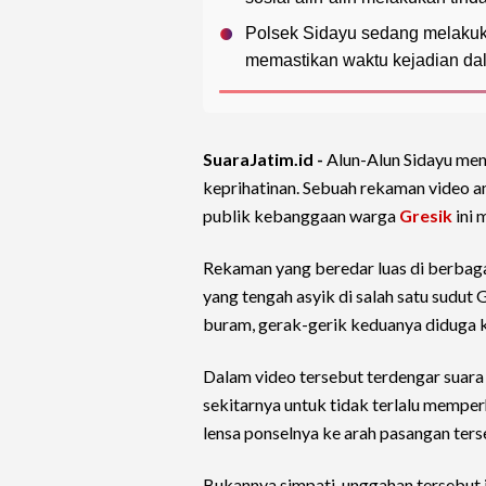
Polsek Sidayu sedang melakuka
memastikan waktu kejadian dala
SuaraJatim.id -
Alun-Alun Sidayu men
keprihatinan. Sebuah rekaman video a
publik kebanggaan warga
Gresik
ini 
Rekaman yang beredar luas di berba
yang tengah asyik di salah satu sudut
buram, gerak-gerik keduanya diduga 
Dalam video tersebut terdengar suara 
sekitarnya untuk tidak terlalu mempe
lensa ponselnya ke arah pasangan ters
Bukannya simpati, unggahan tersebut j