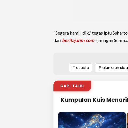
"Segera kami lidik," tegas Iptu Suhart
dari
beritajatim.com
--jaringan Suara.
# asusila
# alun alun sid
CARI TAHU
Kumpulan Kuis Menari