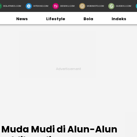
BOLATIMES.COM
HITEKNO.COM
DEWIKU.COM
MOBIMOTO.COM
GUIDEKU.COM
News
Lifestyle
Bola
Indeks
k Muda Mudi di Alun-Alun