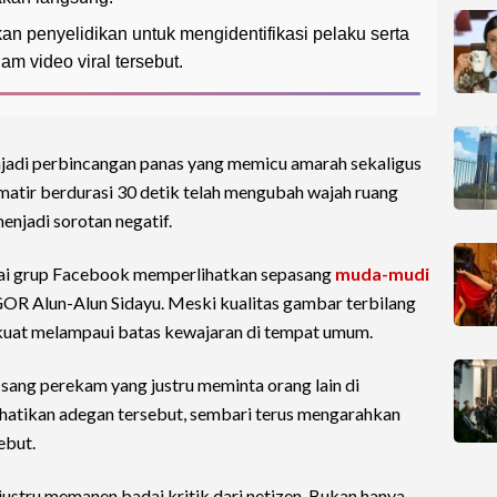
n penyelidikan untuk mengidentifikasi pelaku serta
m video viral tersebut.
jadi perbincangan panas yang memicu amarah sekaligus
matir berdurasi 30 detik telah mengubah wajah ruang
menjadi sorotan negatif.
gai grup Facebook memperlihatkan sepasang
muda-mudi
 GOR Alun-Alun Sidayu. Meski kualitas gambar terbilang
kuat melampaui batas kewajaran di tempat umum.
sang perekam yang justru meminta orang lain di
rhatikan adegan tersebut, sembari terus mengarahkan
ebut.
ustru memanen badai kritik dari netizen. Bukan hanya