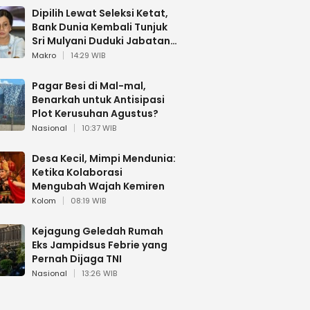
Dipilih Lewat Seleksi Ketat,
Bank Dunia Kembali Tunjuk
Sri Mulyani Duduki Jabatan
Strategis
Makro
14:29 WIB
Pagar Besi di Mal-mal,
Benarkah untuk Antisipasi
Plot Kerusuhan Agustus?
Nasional
10:37 WIB
Desa Kecil, Mimpi Mendunia:
Ketika Kolaborasi
Mengubah Wajah Kemiren
Kolom
08:19 WIB
Kejagung Geledah Rumah
Eks Jampidsus Febrie yang
Pernah Dijaga TNI
Nasional
13:26 WIB