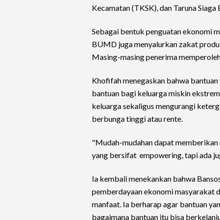
Kecamatan (TKSK), dan Taruna Siaga B
Sebagai bentuk penguatan ekonomi ma
BUMD juga menyalurkan zakat produkt
Masing-masing penerima memperoleh 
Khofifah menegaskan bahwa bantuan y
bantuan bagi keluarga miskin ekstre
keluarga sekaligus mengurangi keter
berbunga tinggi atau rente.
"Mudah-mudahan dapat memberikan ma
yang bersifat empowering, tapi ada jug
Ia kembali menekankan bahwa Bansos
pemberdayaan ekonomi masyarakat da
manfaat. Ia berharap agar bantuan yan
bagaimana bantuan itu bisa berkelanju