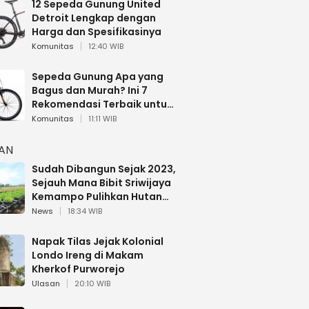
12 Sepeda Gunung United
Detroit Lengkap dengan
Harga dan Spesifikasinya
Komunitas
12:40 WIB
Sepeda Gunung Apa yang
Bagus dan Murah? Ini 7
Rekomendasi Terbaik untuk
Pemula
Komunitas
11:11 WIB
HAN
Sudah Dibangun Sejak 2023,
Sejauh Mana Bibit Sriwijaya
Kemampo Pulihkan Hutan
Sumsel?
News
18:34 WIB
Napak Tilas Jejak Kolonial
Londo Ireng di Makam
Kherkof Purworejo
Ulasan
20:10 WIB