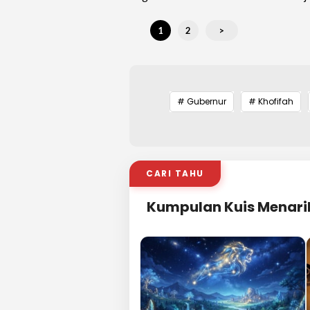
1
2
>
# Gubernur
# Khofifah
CARI TAHU
Kumpulan Kuis Menari