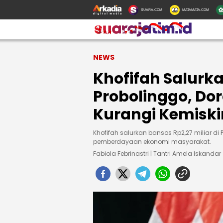
SUARA.COM
MATAMATA.COM
NEWS
Khofifah Salurka
Probolinggo, Do
Kurangi Kemisk
Khofifah salurkan bansos Rp2,27 miliar 
pemberdayaan ekonomi masyarakat.
Fabiola Febrinastri | Tantri Amela Iskandar