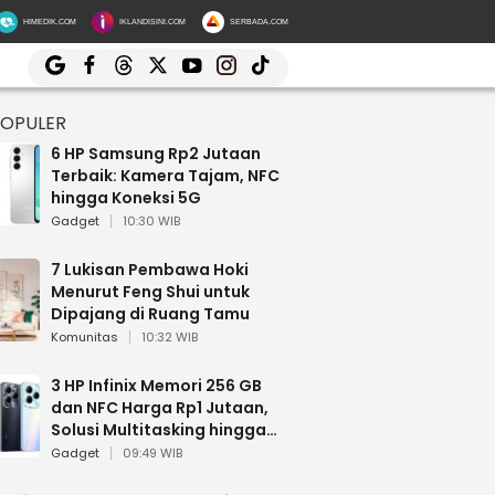
HIMEDIK.COM
IKLANDISINI.COM
SERBADA.COM
POPULER
6 HP Samsung Rp2 Jutaan
Terbaik: Kamera Tajam, NFC
hingga Koneksi 5G
Gadget
10:30 WIB
7 Lukisan Pembawa Hoki
Menurut Feng Shui untuk
Dipajang di Ruang Tamu
Komunitas
10:32 WIB
3 HP Infinix Memori 256 GB
dan NFC Harga Rp1 Jutaan,
Solusi Multitasking hingga
Gaming
Gadget
09:49 WIB