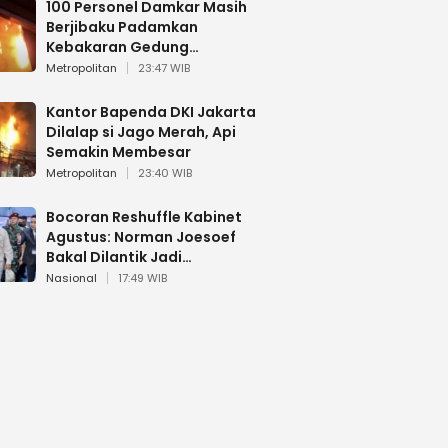
100 Personel Damkar Masih
Berjibaku Padamkan
Kebakaran Gedung
Bapenda DKI
Metropolitan
23:47 WIB
Kantor Bapenda DKI Jakarta
Dilalap si Jago Merah, Api
Semakin Membesar
Metropolitan
23:40 WIB
Bocoran Reshuffle Kabinet
Agustus: Norman Joesoef
Bakal Dilantik Jadi
Wamenhan RI
Nasional
17:49 WIB