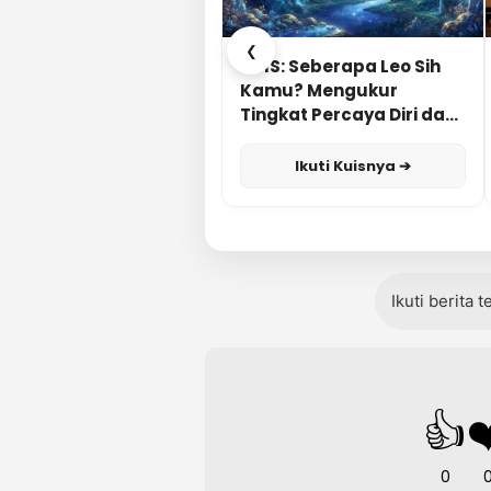
❮
KUIS: Seberapa Leo Sih
Kamu? Mengukur
Tingkat Percaya Diri dan
Karisma
Ikuti Kuisnya ➔
Ikuti berita 
👍
❤
0