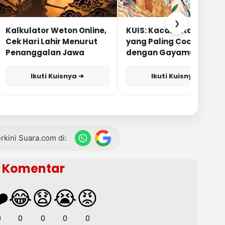
❯
Kalkulator Weton Online,
KUIS: Kacamata Apa
Cek Hari Lahir Menurut
yang Paling Cocok
Penanggalan Jawa
dengan Gayamu?
Ikuti Kuisnya ➔
Ikuti Kuisnya ➔
terkini Suara.com di:
Komentar
️
😂
😧
😭
😡
0
0
0
0
0