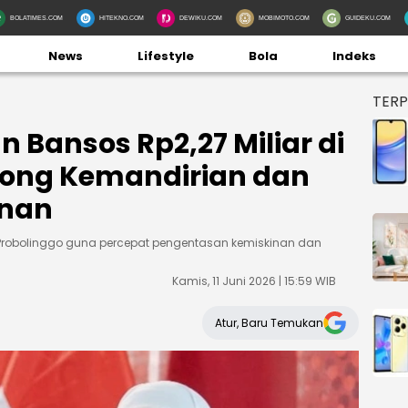
BOLATIMES.COM
HITEKNO.COM
DEWIKU.COM
MOBIMOTO.COM
GUIDEKU.COM
News
Lifestyle
Bola
Indeks
TER
n Bansos Rp2,27 Miliar di
rong Kemandirian dan
inan
di Probolinggo guna percepat pengentasan kemiskinan dan
Kamis, 11 Juni 2026 | 15:59 WIB
Atur, Baru Temukan