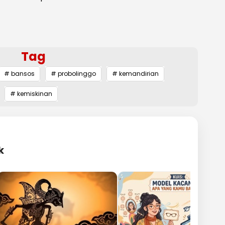
Tag
# bansos
# probolinggo
# kemandirian
# kemiskinan
k