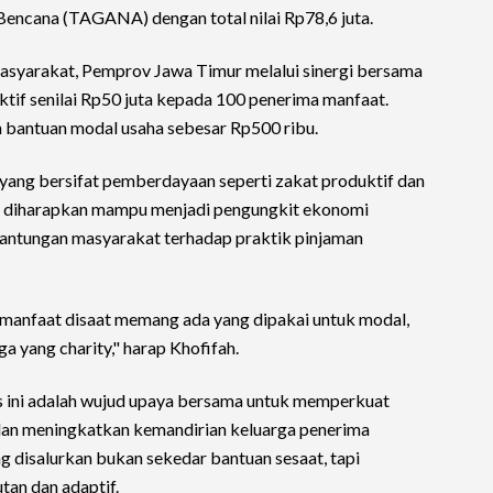
encana (TAGANA) dengan total nilai Rp78,6 juta.
syarakat, Pemprov Jawa Timur melalui sinergi bersama
if senilai Rp50 juta kepada 100 penerima manfaat.
bantuan modal usaha sebesar Rp500 ribu.
ang bersifat pemberdayaan seperti zakat produktif dan
m diharapkan mampu menjadi pengungkit ekonomi
gantungan masyarakat terhadap praktik pinjaman
nfaat disaat memang ada yang dipakai untuk modal,
a yang charity," harap Khofifah.
 ini adalah wujud upaya bersama untuk memperkuat
n meningkatkan kemandirian keluarga penerima
g disalurkan bukan sekedar bantuan sesaat, tapi
tan dan adaptif.