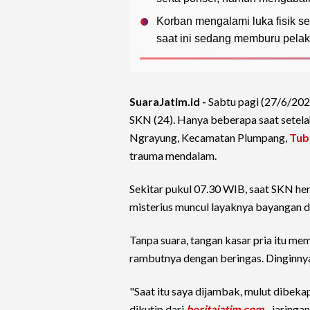
Korban mengalami luka fisik s
saat ini sedang memburu pelak
SuaraJatim.id -
Sabtu pagi (27/6/202
SKN (24). Hanya beberapa saat setela
Ngrayung, Kecamatan Plumpang,
Tub
trauma mendalam.
Sekitar pukul 07.30 WIB, saat SKN he
misterius muncul layaknya bayangan d
Tanpa suara, tangan kasar pria itu 
rambutnya dengan beringas. Dinginnya 
"Saat itu saya dijambak, mulut dibeka
dikutip dari
beritajatim.com
--jaringa