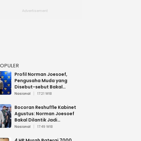
POPULER
Profil Norman Joesoef,
Pengusaha Muda yang
Disebut-sebut Bakal
Dilantik Jadi Wamenhan RI
Nasional
17:21 WIB
Bocoran Reshuffle Kabinet
Agustus: Norman Joesoef
Bakal Dilantik Jadi
Wamenhan RI
Nasional
17:49 WIB
4 HP Murah Baterai 7000