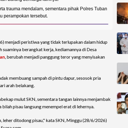
erta trauma mendalam, sementara pihak Polres Tuban
u perampokan tersebut.
6) menjadi peristiwa yang tidak terlupakan dalam hidup
h suaminya berangkat kerja, kediamannya di Desa
an
, berubah menjadi panggung teror yang menyisakan
ndak membuang sampah di pintu dapur, sesosok pria
ari arah belakang.
membekap mulut SKN, sementara tangan lainnya menjambak
bilah pisau langsung menempel erat di lehernya.
p, leher ditodong pisau," kata SKN, Minggu (28/6/2026)
n Suara.com.