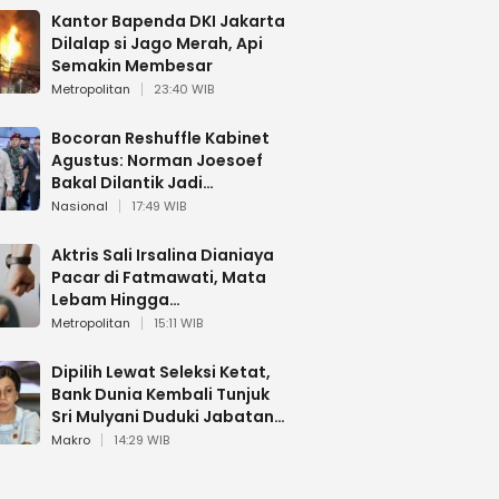
Kantor Bapenda DKI Jakarta
Dilalap si Jago Merah, Api
Semakin Membesar
Metropolitan
23:40 WIB
Bocoran Reshuffle Kabinet
Agustus: Norman Joesoef
Bakal Dilantik Jadi
Wamenhan RI
Nasional
17:49 WIB
Aktris Sali Irsalina Dianiaya
Pacar di Fatmawati, Mata
Lebam Hingga
Diselamatkan Polantas
Metropolitan
15:11 WIB
Dipilih Lewat Seleksi Ketat,
Bank Dunia Kembali Tunjuk
Sri Mulyani Duduki Jabatan
Strategis
Makro
14:29 WIB