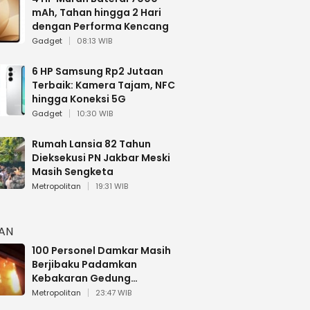
mAh, Tahan hingga 2 Hari
dengan Performa Kencang
Gadget
08:13 WIB
6 HP Samsung Rp2 Jutaan
Terbaik: Kamera Tajam, NFC
hingga Koneksi 5G
Gadget
10:30 WIB
Rumah Lansia 82 Tahun
Dieksekusi PN Jakbar Meski
Masih Sengketa
Metropolitan
19:31 WIB
HAN
100 Personel Damkar Masih
Berjibaku Padamkan
Kebakaran Gedung
Bapenda DKI
Metropolitan
23:47 WIB