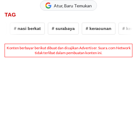
Atur, Baru Temukan
TAG
# nasi berkat
# surabaya
# keracunan
# keracu