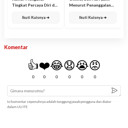
Tingkat Percaya Diri dan
Menurut Penanggalan
Karisma
Jawa
Ikuti Kuisnya ➔
Ikuti Kuisnya ➔
Komentar
👍
❤️
😂
😧
😭
😡
0
0
0
0
0
0
Isi komentar sepenuhnya adalah tanggung jawab pengguna dan diatur
dalam UU ITE