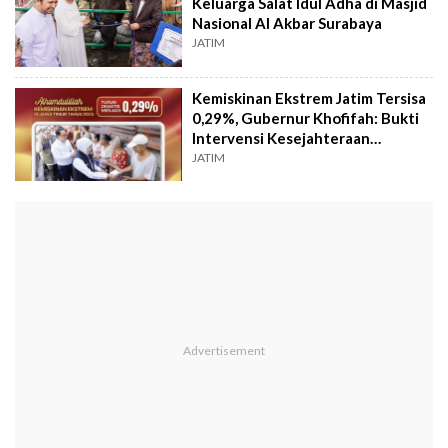
Keluarga Salat Idul Adha di Masjid
Nasional Al Akbar Surabaya
JATIM
Kemiskinan Ekstrem Jatim Tersisa
0,29%, Gubernur Khofifah: Bukti
Intervensi Kesejahteraan
Masyarakat
JATIM