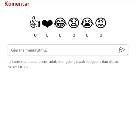
Komentar
👍
❤️
😂
😧
😭
😡
0
0
0
0
0
0
Isi komentar sepenuhnya adalah tanggung jawab pengguna dan diatur
dalam UU ITE