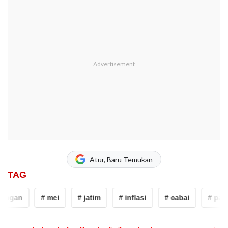
Atur, Baru Temukan
TAG
ngan
# mei
# jatim
# inflasi
# cabai
# pang