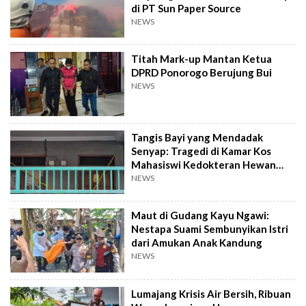
di PT Sun Paper Source
NEWS
Titah Mark-up Mantan Ketua
DPRD Ponorogo Berujung Bui
NEWS
Tangis Bayi yang Mendadak
Senyap: Tragedi di Kamar Kos
Mahasiswi Kedokteran Hewan
Surabaya
NEWS
Maut di Gudang Kayu Ngawi:
Nestapa Suami Sembunyikan Istri
dari Amukan Anak Kandung
NEWS
Lumajang Krisis Air Bersih, Ribuan