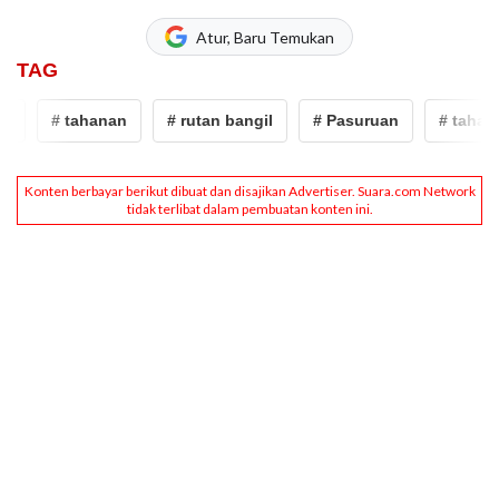
Atur, Baru Temukan
TAG
# tahanan
# rutan bangil
# Pasuruan
# tahanan 