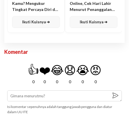
Kamu? Mengukur
Online, Cek Hari Lahir
Tingkat Percaya Diri dan
Menurut Penanggalan
Karisma
Jawa
Ikuti Kuisnya ➔
Ikuti Kuisnya ➔
Komentar
👍
❤️
😂
😧
😭
😡
0
0
0
0
0
0
Isi komentar sepenuhnya adalah tanggung jawab pengguna dan diatur
dalam UU ITE