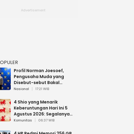
POPULER
Profil Norman Joesoef,
Pengusaha Muda yang
Disebut-sebut Bakal
Dilantik Jadi Wamenhan RI
Nasional
17:21 WIB
4 Shio yang Menarik
Keberuntungan Hari Ini 5
Agustus 2026: Segalanya
Berjalan Lancar
Komunitas
06:37 WIB
4 HP Redmi Memori 256 GB