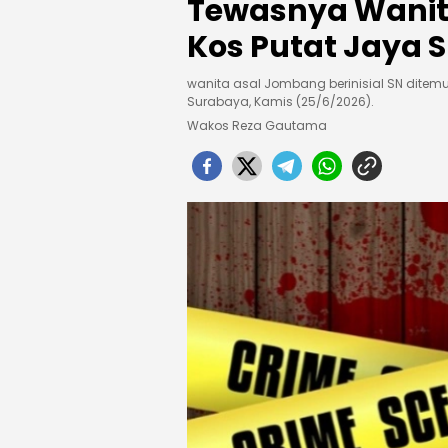
Tewasnya Wanit
Kos Putat Jaya 
wanita asal Jombang berinisial SN ditem
Surabaya, Kamis (25/6/2026).
Wakos Reza Gautama