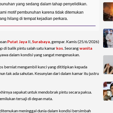
mbunuhan yang sedang dalam tahap penyelidikan.
lami motif pembunuhan karena tidak ditemukan
ang hilang di tempat kejadian perkara.
asan
Putat Jaya
II,
Surabaya
, gempar. Kamis (25/6/2026)
 di balik pintu salah satu kamar
kos
. Seorang
wanita
rnyawa dalam kondisi yang sangat mengenaskan.
kos berniat mengambil kunci yang dititipkan kepada
mun tak ada sahutan. Kesunyian dari dalam kamar itu justru
khirnya sepakat untuk mendobrak pintu secara paksa.
milukan tersaji di depan mata.
 ditemukan meninggal dunia dalam kondisi bersimbah