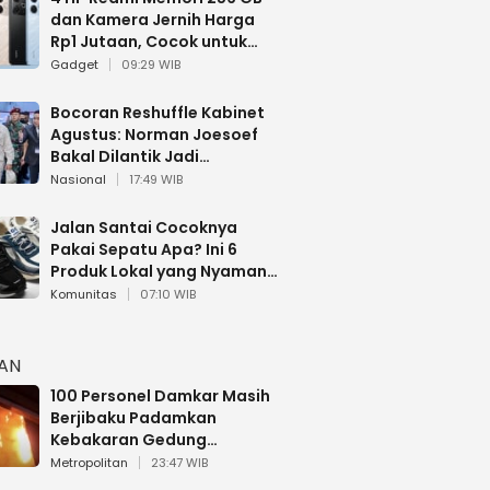
dan Kamera Jernih Harga
Rp1 Jutaan, Cocok untuk
Multitasking
Gadget
09:29 WIB
Bocoran Reshuffle Kabinet
Agustus: Norman Joesoef
Bakal Dilantik Jadi
Wamenhan RI
Nasional
17:49 WIB
Jalan Santai Cocoknya
Pakai Sepatu Apa? Ini 6
Produk Lokal yang Nyaman
Buat 17 Agustusan
Komunitas
07:10 WIB
HAN
100 Personel Damkar Masih
Berjibaku Padamkan
Kebakaran Gedung
Bapenda DKI
Metropolitan
23:47 WIB