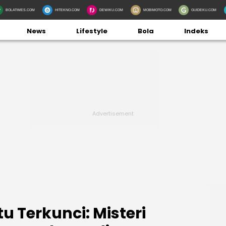
BOLATIMES.COM
HITEKNO.COM
DEWIKU.COM
MOBIMOTO.COM
GUIDEKU.COM
News
Lifestyle
Bola
Indeks
tu Terkunci: Misteri