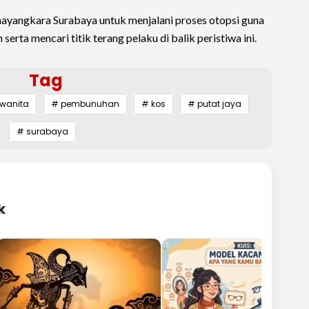
Bhayangkara Surabaya untuk menjalani proses otopsi guna
rta mencari titik terang pelaku di balik peristiwa ini.
Tag
wanita
# pembunuhan
# kos
# putat jaya
# surabaya
k