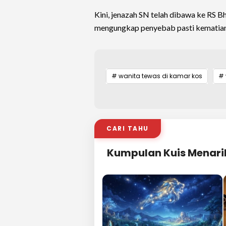
Kini, jenazah SN telah dibawa ke RS 
mengungkap penyebab pasti kematian se
# wanita tewas di kamar kos
# 
CARI TAHU
Kumpulan Kuis Menari