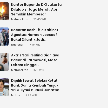
Kantor Bapenda DKI Jakarta
Dilalap si Jago Merah, Api
Semakin Membesar
Metropolitan
23:40 WIB
Bocoran Reshuffle Kabinet
Agustus: Norman Joesoef
Bakal Dilantik Jadi
Wamenhan RI
Nasional
17:49 WIB
Aktris Sali Irsalina Dianiaya
Pacar di Fatmawati, Mata
Lebam Hingga
Diselamatkan Polantas
Metropolitan
15:11 WIB
Dipilih Lewat Seleksi Ketat,
Bank Dunia Kembali Tunjuk
Sri Mulyani Duduki Jabatan
Strategis
Makro
14:29 WIB