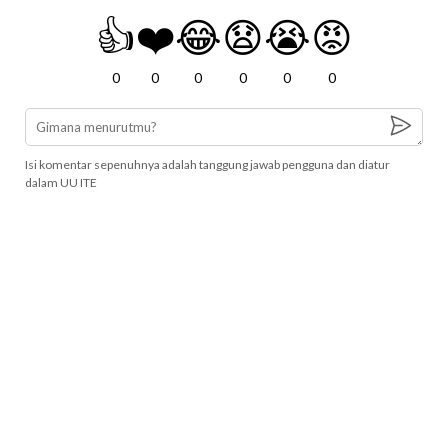
👍
❤️
😂
😧
😭
😡
0
0
0
0
0
0
Isi komentar sepenuhnya adalah tanggung jawab pengguna dan diatur
dalam UU ITE