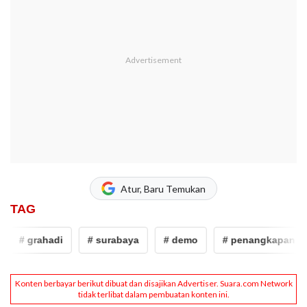
Atur, Baru Temukan
TAG
# grahadi
# surabaya
# demo
# penangkapan