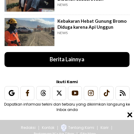
NEWS
Kebakaran Hebat Gunung Bromo
Diduga karena Api Unggun
NEWS
Berita Lainnya
Ikuti Kami
Dapatkan informasi terkini dan terbaru yang dikirimkan langsung ke
Inbox anda
Redaksi
Kontak
Tentang Kami
Karir
Pedoman Media Siber
Site Map